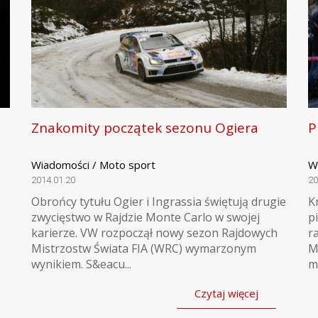
Znakomity początek sezonu Ogiera
P
Wiadomości / Moto sport
W
2014.01.20
20
1
Obrońcy tytułu Ogier i Ingrassia świętują drugie
K
zwycięstwo w Rajdzie Monte Carlo w swojej
p
karierze. VW rozpoczął nowy sezon Rajdowych
r
Mistrzostw Świata FIA (WRC) wymarzonym
M
wynikiem. S&eacu...
mi
Czytaj więcej