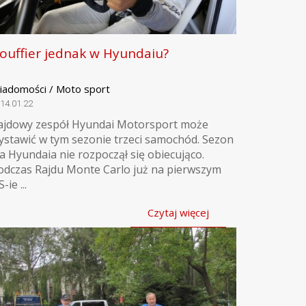
ouffier jednak w Hyundaiu?
iadomości / Moto sport
14.01.22
ajdowy zespół Hyundai Motorsport może
ystawić w tym sezonie trzeci samochód. Sezon
la Hyundaia nie rozpoczął się obiecująco.
odczas Rajdu Monte Carlo już na pierwszym
-ie ...
Czytaj więcej