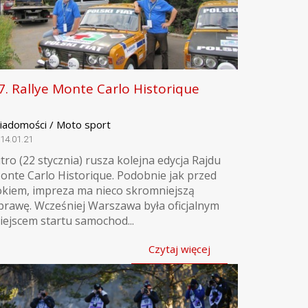
7. Rallye Monte Carlo Historique
iadomości / Moto sport
14.01.21
utro (22 stycznia) rusza kolejna edycja Rajdu
onte Carlo Historique. Podobnie jak przed
okiem, impreza ma nieco skromniejszą
prawę. Wcześniej Warszawa była oficjalnym
iejscem startu samochod...
Czytaj więcej