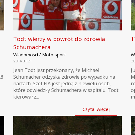
Todt wierzy w powrót do zdrowia
1
Schumachera
Wiadomości / Moto sport
W
2014.01.21
20
Jean Todt jest przekonany, że Michael
J
R8
Schumacher odzyska zdrowie po wypadku na
M
nartach. Szef FIA jest jedną z niewielu osób,
r
które odwiedziły Schumachera w szpitalu. Todt
o
kierował z...
m
Czytaj więcej