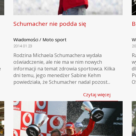
Schumacher nie podda się
B
Wiadomości / Moto sport
W
2014.01.23
20
Rodzina Michaela Schumachera wydała
R
oświadczenie, ale nie ma w nim nowych
w
e
informacji na temat zdrowia sportowca. Kilka
d
dni temu, jego menedżer Sabine Kehm
P
powiedziała, że Schumacher nadal pozost...
OS
Czytaj więcej