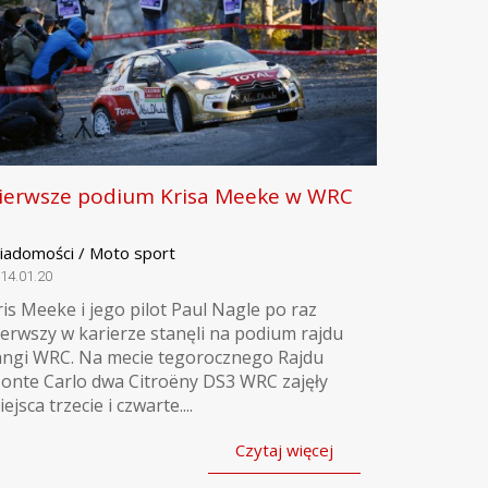
ierwsze podium Krisa Meeke w WRC
iadomości / Moto sport
14.01.20
ris Meeke i jego pilot Paul Nagle po raz
ierwszy w karierze stanęli na podium rajdu
angi WRC. Na mecie tegorocznego Rajdu
onte Carlo dwa Citroëny DS3 WRC zajęły
ejsca trzecie i czwarte....
Czytaj więcej