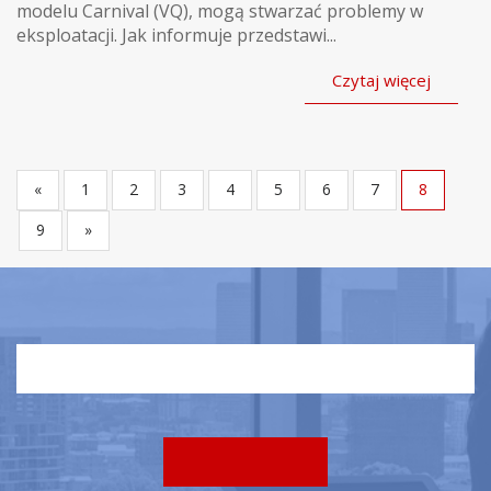
modelu Carnival (VQ), mogą stwarzać problemy w
eksploatacji. Jak informuje przedstawi...
Czytaj więcej
«
1
2
3
4
5
6
7
8
9
»