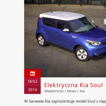
18/02
Elektryczna Kia Soul
2014
Wiadomości
/
News
/
Kia
W Genewie Kia zaprezentuje model Soul z na