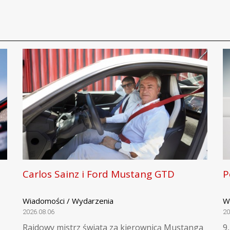
Carlos Sainz i Ford Mustang GTD
P
Wiadomości / Wydarzenia
W
2026.08.06
20
Rajdowy mistrz świata za kierownicą Mustanga
9