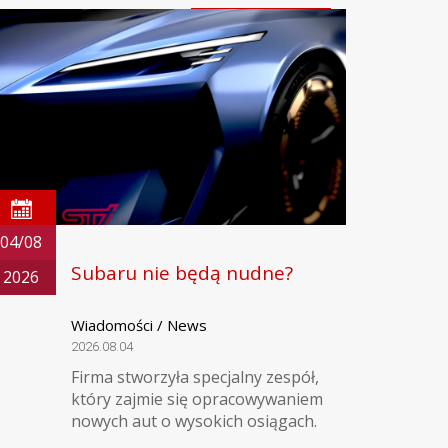
04/08
Subaru nie będą nudne?
2026
Wiadomości / News
2026.08.04
Firma stworzyła specjalny zespół,
który zajmie się opracowywaniem
nowych aut o wysokich osiągach.