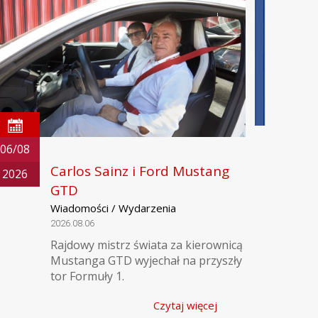
06/08
Carlos Sainz i Ford Mustang
2026
GTD
Wiadomości / Wydarzenia
2026.08.06
Rajdowy mistrz świata za kierownicą
Mustanga GTD wyjechał na przyszły
tor Formuły 1.
Czytaj więcej