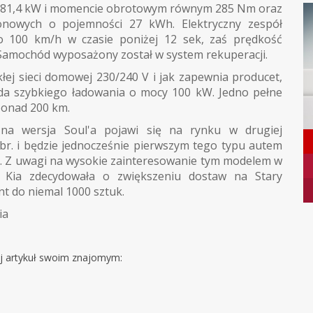
ocy 81,4 kW i momencie obrotowym równym 285 Nm oraz
onowych o pojemności 27 kWh. Elektryczny zespół
 100 km/h w czasie poniżej 12 sek, zaś prędkość
Samochód wyposażony został w system rekuperacji.
ej sieci domowej 230/240 V i jak zapewnia producet,
da szybkiego ładowania o mocy 100 kW. Jedno pełne
ponad 200 km.
czna wersja Soul'a pojawi się na rynku w drugiej
br. i będzie jednocześnie pierwszym tego typu autem
i. Z uwagi na wysokie zainteresowanie tym modelem w
, Kia zdecydowała o zwiększeniu dostaw na Stary
t do niemal 1000 sztuk.
ia
j artykuł swoim znajomym: