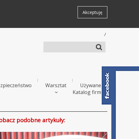
Akceptuję
/
zpieczeństwo
Warsztat
Używane
Katalog firm
s
obacz podobne artykuły: