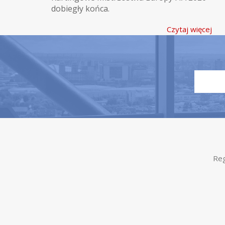
dobiegły końca.
Czytaj więcej
Reg