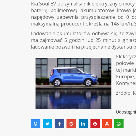
Kia Soul EV otrzymał silnik elektryczny o m
baterię polimerową akumulatorów litowo-j
napędowy zapewnia przyspieszenie od 0 do
maksymalną producent określa na 145 km/h. 
Ładowanie akumulatorów odbywa się ze zwykł
ma zajmować 5 godzin lub 25 minut z gniaz
ładowanie pozwoli na przejechanie dystansu 
Elektry
połowie 
tej mark
Europie
Kontynen
źródło: K
Udostępni