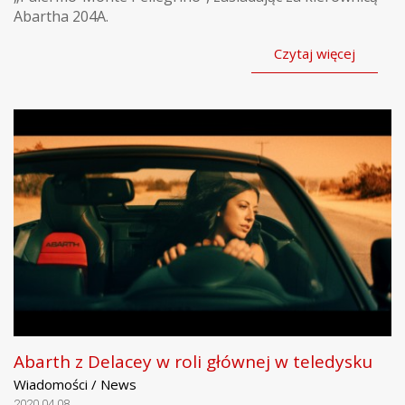
Abartha 204A.
Czytaj więcej
Abarth z Delacey w roli głównej w teledysku
Wiadomości / News
2020.04.08