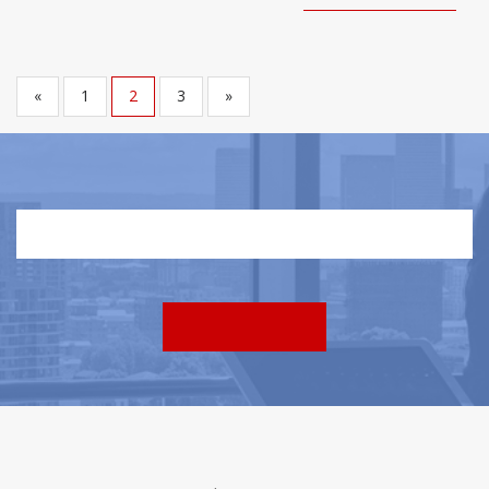
«
1
2
3
»