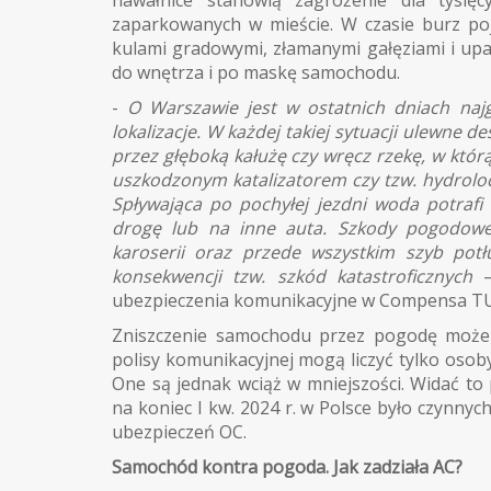
zaparkowanych w mieście. W czasie burz po
kulami gradowymi, złamanymi gałęziami i up
do wnętrza i po maskę samochodu.
-
O Warszawie jest w ostatnich dniach najgł
lokalizacje. W każdej takiej sytuacji ulewne
przez głęboką kałużę czy wręcz rzekę, w którą
uszkodzonym katalizatorem czy tzw. hydroloc
Spływająca po pochyłej jezdni woda potraf
drogę lub na inne auta. Szkody pogodowe
karoserii oraz przede wszystkim szyb potł
konsekwencji tzw. szkód katastroficznych
ubezpieczenia komunikacyjne w Compensa TU
Zniszczenie samochodu przez pogodę może 
polisy komunikacyjnej mogą liczyć tylko osob
One są jednak wciąż w mniejszości. Widać to
na koniec I kw. 2024 r. w Polsce było czynny
ubezpieczeń OC.
Samochód kontra pogoda. Jak zadziała AC?