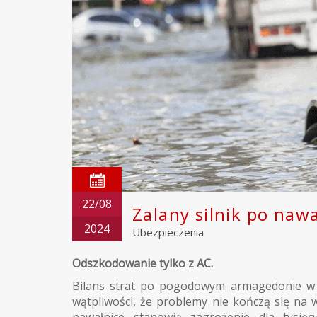
22/08
Zalany silnik po naw
2024
Ubezpieczenia
Odszkodowanie tylko z AC.
Bilans strat po pogodowym armagedonie w W
wątpliwości, że problemy nie kończą się na
nawałnice stanowią zagrożenie dla tysię