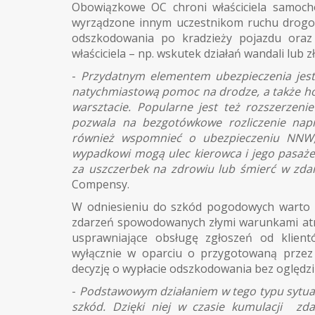
Obowiązkowe OC chroni właściciela samoch
wyrządzone innym uczestnikom ruchu drogow
odszkodowania po kradzieży pojazdu oraz
właściciela – np. wskutek działań wandali lub z
-
Przydatnym elementem ubezpieczenia jest 
natychmiastową pomoc na drodze, a także holo
warsztacie. Popularne jest też rozszerzen
pozwala na bezgotówkowe rozliczenie napr
również wspomnieć o ubezpieczeniu NNW, 
wypadkowi mogą ulec kierowca i jego pasaż
za uszczerbek na zdrowiu lub śmierć w zd
Compensy.
W odniesieniu do szkód pogodowych warto 
zdarzeń spowodowanych złymi warunkami atmo
usprawniające obsługę zgłoszeń od klient
wyłącznie w oparciu o przygotowaną przez
decyzję o wypłacie odszkodowania bez oględzi
-
Podstawowym działaniem w tego typu sytuacja
szkód. Dzięki niej w czasie kumulacji zda