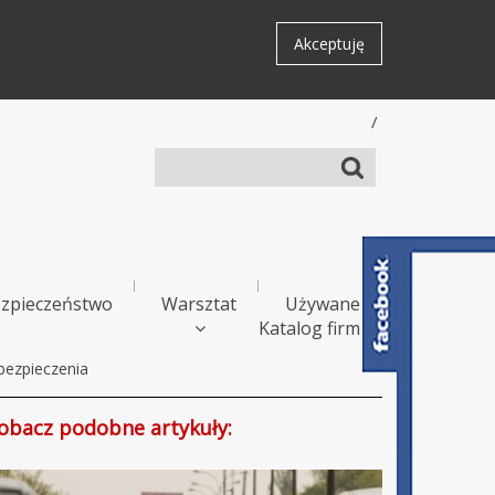
Akceptuję
/
zpieczeństwo
Warsztat
Używane
Katalog firm
bezpieczenia
obacz podobne artykuły: