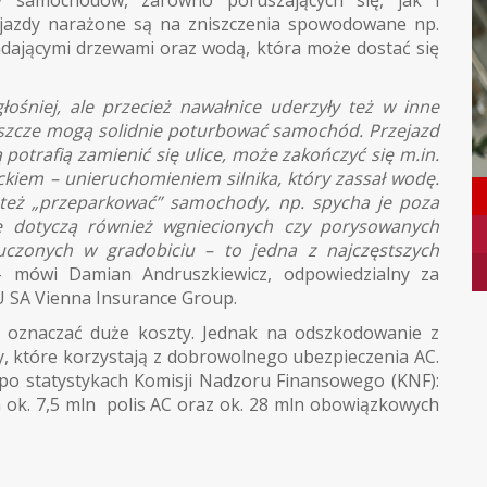
jazdy narażone są na zniszczenia spowodowane np.
adającymi drzewami oraz wodą, która może dostać się
ośniej, ale przecież nawałnice uderzyły też w inne
 deszcze mogą solidnie poturbować samochód. Przejazd
 potrafią zamienić się ulice, może zakończyć się m.in.
kiem – unieruchomieniem silnika, który zassał wodę.
i też „przeparkować” samochody, np. spycha je poza
 dotyczą również wgniecionych czy porysowanych
uczonych w gradobiciu – to jedna z najczęstszych
– mówi Damian Andruszkiewicz, odpowiedzialny za
 SA Vienna Insurance Group.
oznaczać duże koszty. Jednak na odszkodowanie z
y, które korzystają z dobrowolnego ubezpieczenia AC.
 po statystykach Komisji Nadzoru Finansowego (KNF):
ch ok. 7,5 mln polis AC oraz ok. 28 mln obowiązkowych