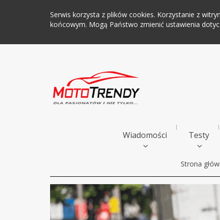
Serwis korzysta z plików cookies. Korzystanie z wi
końcowym. Mogą Państwo zmienić ustawienia dotyczą
Wiadomości
Testy
Strona głó