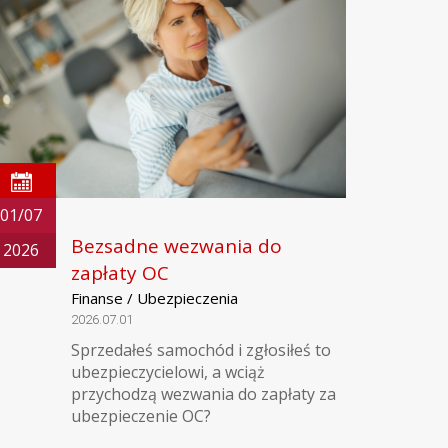
01/07
Bezsadne wezwania do
2026
zapłaty OC
Finanse / Ubezpieczenia
2026.07.01
Sprzedałeś samochód i zgłosiłeś to
ubezpieczycielowi, a wciąż
przychodzą wezwania do zapłaty za
ubezpieczenie OC?