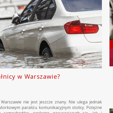
ałnicy w Warszawie?
arszawie nie jest jeszcze znany. Nie ulega jednak
 wtorkowym paraliżu komunikacyjnym stolicy. Potężne
cy samochodów, zarówno poruszających się, jak i