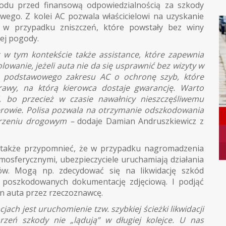
odu przed finansową odpowiedzialnością za szkody
ego. Z kolei AC pozwala właścicielowi na uzyskanie
 w przypadku zniszczeń, które powstały bez winy
łej pogody.
w tym kontekście także assistance, które zapewnia
wanie, jeżeli auta nie da się usprawnić bez wizyty w
ie podstawowego zakresu AC o ochronę szyb, które
awy, na którą kierowca dostaje gwarancję. Warto
bo przecież w czasie nawałnicy nieszczęśliwemu
erowie. Polisa pozwala na otrzymanie odszkodowania
arzeniu drogowym –
dodaje Damian Andruszkiewicz z
także przypomnieć, że w przypadku nagromadzenia
sferycznymi, ubezpieczyciele uruchamiają działania
ów. Mogą np. zdecydować się na likwidację szkód
 poszkodowanych dokumentację zdjęciową. I podjąć
n auta przez rzeczoznawcę.
ch jest uruchomienie tzw. szybkiej ścieżki likwidacji
rzeń szkody nie „lądują” w długiej kolejce. U nas