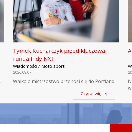
Tymek Kucharczyk przed kluczową
A
rundą Indy NXT
Wiadomości / Moto sport
W
2026.08.07
20
.
Walka o mistrzostwo przenosi się do Portland.
N
w
Czytaj więcej