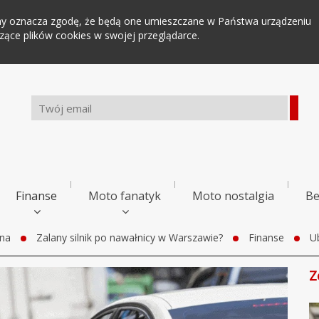
tryny oznacza zgodę, że będą one umieszczane w Państwa urządzeniu
ce plików cookies w swojej przeglądarce.
Finanse
Moto fanatyk
Moto nostalgia
Be
wna
Zalany silnik po nawałnicy w Warszawie?
Finanse
U
Z