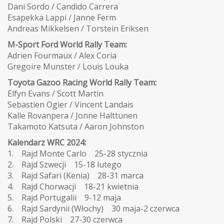
Dani Sordo / Candido Carrera
Esapekka Lappi / Janne Ferm
Andreas Mikkelsen / Torstein Eriksen
M-Sport Ford World Rally Team:
Adrien Fourmaux / Alex Coria
Gregoire Munster / Louis Louka
Toyota Gazoo Racing World Rally Team:
Elfyn Evans / Scott Martin
Sebastien Ogier / Vincent Landais
Kalle Rovanpera / Jonne Halttunen
Takamoto Katsuta / Aaron Johnston
Kalendarz WRC 2024:
1. Rajd Monte Carlo 25-28 stycznia
2. Rajd Szwecji 15-18 lutego
3. Rajd Safari (Kenia) 28-31 marca
4. Rajd Chorwacji 18-21 kwietnia
5. Rajd Portugalii 9-12 maja
6. Rajd Sardynii (Włochy) 30 maja-2 czerwca
7. Rajd Polski 27-30 czerwca