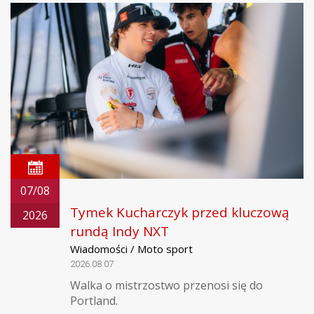
07/08
Tymek Kucharczyk przed kluczową
2026
rundą Indy NXT
Wiadomości / Moto sport
2026.08.07
Walka o mistrzostwo przenosi się do
Portland.