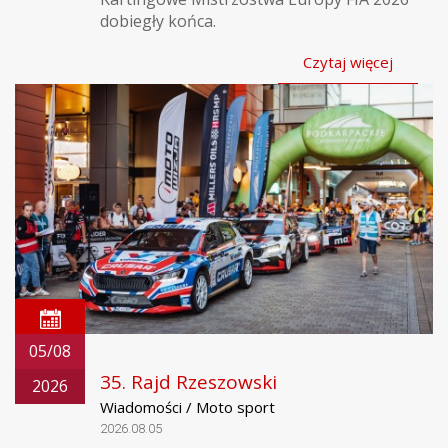
dobiegły końca.
Czytaj więcej
05/08
35. Rajd Rzeszowski
2026
Wiadomości / Moto sport
2026.08.05