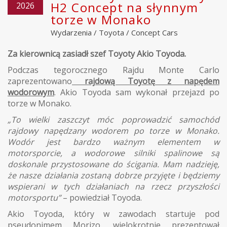
H2 Concept na słynnym
2026
torze w Monako
Wydarzenia
/
Toyota
/
Concept Cars
Za kierownicą zasiadł szef Toyoty Akio Toyoda.
Podczas tegorocznego Rajdu Monte Carlo
zaprezentowano
rajdową Toyotę z napędem
wodorowym
. Akio Toyoda sam wykonał przejazd po
torze w Monako.
„To wielki zaszczyt móc poprowadzić samochód
rajdowy napędzany wodorem po torze w Monako.
Wodór jest bardzo ważnym elementem w
motorsporcie, a wodorowe silniki spalinowe są
doskonale przystosowane do ścigania. Mam nadzieję,
że nasze działania zostaną dobrze przyjęte i będziemy
wspierani w tych działaniach na rzecz przyszłości
motorsportu”
– powiedział Toyoda.
Akio Toyoda, który w zawodach startuje pod
pseudonimem Morizo, wielokrotnie prezentował