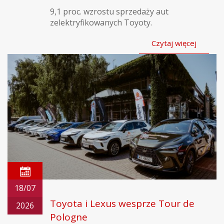
9,1 proc. wzrostu sprzedaży aut
zelektryfikowanych Toyoty.
Czytaj więcej
18/07
Toyota i Lexus wesprze Tour de
2026
Pologne