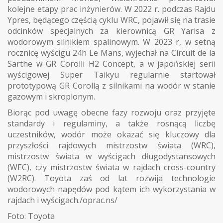
kolejne etapy prac inżynierów. W 2022 r. podczas Rajdu
Ypres, będącego częścią cyklu WRC, pojawił się na trasie
odcinków specjalnych za kierownicą GR Yarisa z
wodorowym silnikiem spalinowym. W 2023 r, w setną
rocznicę wyścigu 24h Le Mans, wyjechał na Circuit de la
Sarthe w GR Corolli H2 Concept, a w japońskiej serii
wyścigowej Super Taikyu regularnie startował
prototypową GR Corollą z silnikami na wodór w stanie
gazowym i skroplonym.
Biorąc pod uwagę obecne fazy rozwoju oraz przyjęte
standardy i regulaminy, a także rosnącą liczbę
uczestników, wodór może okazać się kluczowy dla
przyszłości rajdowych mistrzostw świata (WRC),
mistrzostw świata w wyścigach długodystansowych
(WEC), czy mistrzostw świata w rajdach cross-country
(W2RC). Toyota zaś od lat rozwija technologie
wodorowych napędów pod kątem ich wykorzystania w
rajdach i wyścigach./oprac.ns/
Foto: Toyota