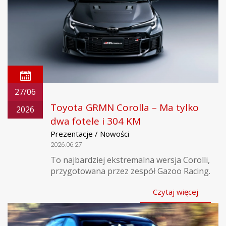
27/06
Toyota GRMN Corolla – Ma tylko
2026
dwa fotele i 304 KM
Prezentacje / Nowości
2026.06.27
To najbardziej ekstremalna wersja Corolli,
przygotowana przez zespół Gazoo Racing.
Czytaj więcej