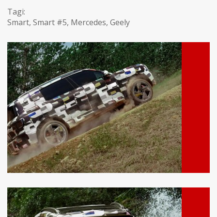
Tagi:
Smart
,
Smart #5
,
Mercedes
,
Geely