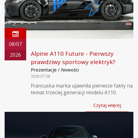
08/07
Alpine A110 Future - Pierwszy
2026
prawdziwy sportowy elektryk?
Prezentacje / Nowości
2026.07.08
Francuska marka ujawniła pierwsze fakty na
temat trzeciej generacji modelu A110.
Czytaj więcej