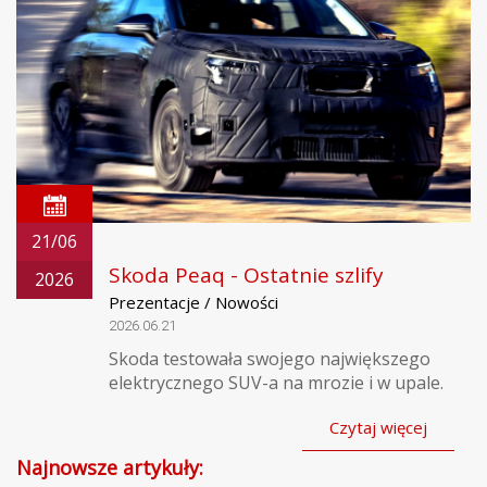
21/06
Skoda Peaq - Ostatnie szlify
2026
Prezentacje / Nowości
2026.06.21
Skoda testowała swojego największego
elektrycznego SUV-a na mrozie i w upale.
Czytaj więcej
Najnowsze artykuły: