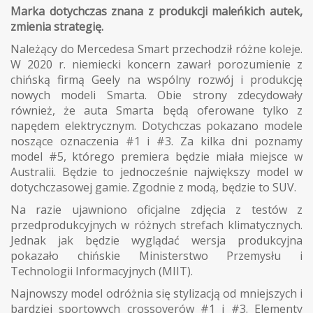
Marka dotychczas znana z produkcji maleńkich autek,
zmienia strategię.
Należący do Mercedesa Smart przechodził różne koleje.
W 2020 r. niemiecki koncern zawarł porozumienie z
chińską firmą Geely na wspólny rozwój i produkcję
nowych modeli Smarta. Obie strony zdecydowały
również, że auta Smarta będą oferowane tylko z
napędem elektrycznym. Dotychczas pokazano modele
noszące oznaczenia #1 i #3. Za kilka dni poznamy
model #5, którego premiera będzie miała miejsce w
Australii. Będzie to jednocześnie największy model w
dotychczasowej gamie. Zgodnie z modą, będzie to SUV.
Na razie ujawniono oficjalne zdjęcia z testów z
przedprodukcyjnych w różnych strefach klimatycznych.
Jednak jak będzie wyglądać wersja produkcyjna
pokazało chińskie Ministerstwo Przemysłu i
Technologii Informacyjnych (MIIT).
Najnowszy model odróżnia się stylizacją od mniejszych i
bardziej sportowych crossoverów #1 i #3. Elementy