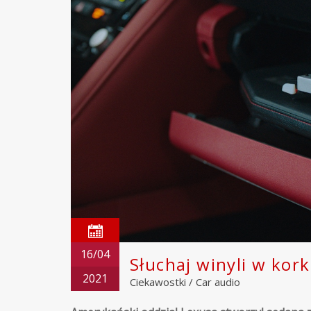
16/04
Słuchaj winyli w kor
2021
Ciekawostki
/
Car audio