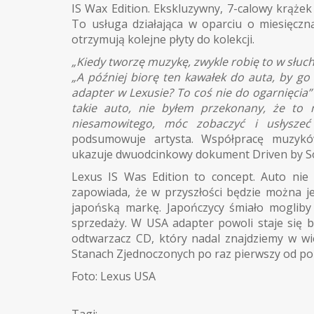
IS Wax Edition. Ekskluzywny, 7-calowy krążek 
To usługa działająca w oparciu o miesięczn
otrzymują kolejne płyty do kolekcji.
„Kiedy tworzę muzykę, zwykle robię to w słuc
„A później biorę ten kawałek do auta, by go
adapter w Lexusie? To coś nie do ogarnięcia
takie auto, nie byłem przekonany, że to 
niesamowitego, móc zobaczyć i usłysze
podsumowuje artysta. Współpracę muzyk
ukazuje dwuodcinkowy dokument Driven by So
Lexus IS Was Edition to concept. Auto nie 
zapowiada, że w przyszłości będzie można 
japońską markę. Japończycy śmiało moglib
sprzedaży. W USA adapter powoli staje się
odtwarzacz CD, który nadal znajdziemy w wi
Stanach Zjednoczonych po raz pierwszy od pon
Foto: Lexus USA
Tagi: