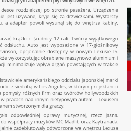
 działającym adapterem płyt winylowych we wnętrzu.
esce rozdzielczej po stronie pasażera. Urządzenie
e jest używane, kryje się za drzwiczkami. Wystarczy
ołu, a adapter powoli wysunął się do wnętrza kabiny,
arzać krążki o średnicy 12 cali. Twórcy wyjątkowego
ość odsłuchu. Auto jest wyposażone w 17-głośnikowy
vinson, opcjonalnie dostępny w nowym Lexusie IS.
kże wykorzystując obrabiane maszynowo aluminium i
acji minimalizuje wpływ drgań powstających w trakcie
dstawiciele amerykańskiego oddziału japońskiej marki
udio z siedzibą w Los Angeles, w którym projektanci i
ne pomysły różnych firm oraz twórców hollywoodzkich
i w pracach nad innym nietypowym autem – Lexusem
danem stworzonym dla graczy.
ała odpowiedniej oprawy muzycznej, rzecz jasna.
ili do współpracy muzyków MC Madlib oraz Kaytranada.
cjalnie zadebiutowały odtworzone we wnętrzu Lexusa