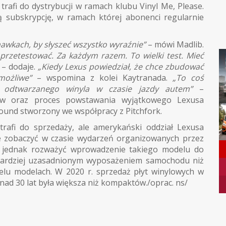
trafi do dystrybucji w ramach klubu Vinyl Me, Please.
ą subskrypcję, w ramach której abonenci regularnie
hawkach, by słyszeć wszystko wyraźnie”
– mówi Madlib.
 przetestować. Za każdym razem. To wielki test. Mieć
”
– dodaje.
„Kiedy Lexus powiedział, że chce zbudować
możliwe”
– wspomina z kolei Kaytranada.
„To coś
ć odtwarzanego winyla w czasie jazdy autem”
–
ów oraz proces powstawania wyjątkowego Lexusa
und stworzony we współpracy z Pitchfork.
trafi do sprzedaży, ale amerykański oddział Lexusa
je zobaczyć w czasie wydarzeń organizowanych przez
y jednak rozważyć wprowadzenie takiego modelu do
 bardziej uzasadnionym wyposażeniem samochodu niż
elu modelach. W 2020 r. sprzedaż płyt winylowych w
ad 30 lat była większa niż kompaktów./oprac. ns/