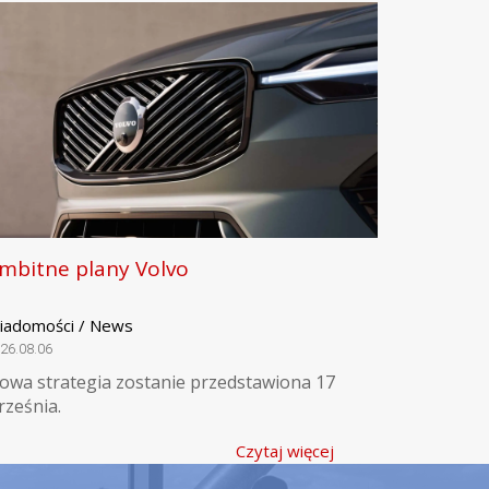
mbitne plany Volvo
iadomości / News
26.08.06
owa strategia zostanie przedstawiona 17
rześnia.
Czytaj więcej