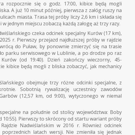
óra rozpocznie się o godz. 17:00, kibice będą mogli
iska. A już 10 minut później, pierwsza z załóg ruszy na
cach miasta. Trasa tej próby liczy 2,6 km i składa się
ni w jednym miejscu zobaczą każdą załogę aż trzy razy.
wiślańskiego czeka odcinek specjalny Kurów (17 km),
2025 r. Pierwszy przejazd najdłuższej próby w rajdzie
 wrócą do Puław, by ponownie zmierzyć się na trasie
 do parku serwisowego w Lublinie, a po drodze po raz
 Kurów (od 19:40). Dzień zakończy wieczorny, 45-
e kibice będą mogli z bliska zobaczyć, jak mechanicy
ńskiego obejmuje trzy różne odcinki specjalne, z
rotnie. Sobotnią rywalizację uczestnicy zawodów
Garbów (12,57 km, od 9:00), wytyczonego w niemal
pecjalne na południe od stolicy województwa: Boby
d 10:55). Pierwszy to skrócony od startu wariant próby
 Rajdzie Nadwiślańskim w 2016 r. Również odcinek
poprzednich latach wersji. Nie zmieniła się jednak