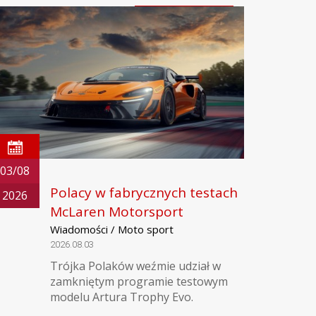
03/08
Polacy w fabrycznych testach
2026
McLaren Motorsport
Wiadomości / Moto sport
2026.08.03
Trójka Polaków weźmie udział w
zamkniętym programie testowym
modelu Artura Trophy Evo.