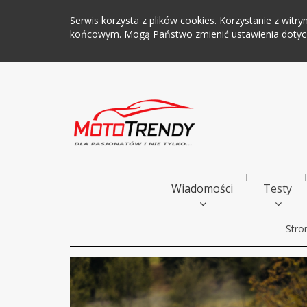
Serwis korzysta z plików cookies. Korzystanie z wi
końcowym. Mogą Państwo zmienić ustawienia dotyczą
Wiadomości
Testy
Stro