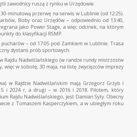
pętli zawodnicy ruszą z rynku w Urzędowie.
0-minutową przerwę na serwis w Lublinie (od 12:25).
arbów, Boby oraz Urzędów – odpowiednio od 13:40,
ozegrana jako Power Stage, a więc odcinek, na którym
nkty do klasyfikacji RSMP.
 pucharów – od 17:05 pod Zamkiem w Lublinie. Trasa
łączny dystans prób sportowych.
w Rajdu Nadwiślańskiego (w randze rundy mistrzostw
y, więc w sobotę, 30 maja, na listę zwycięzców imprezy
wa) w Rajdzie Nadwiślańskim mają Grzegorz Grzyb i
5 i 2024 r, a drugi – w 2016 i 2018. Pilotem, który
dium Rajdu Nadwiślańskiego, jest Damian Syty. Obecny
duecie z Tomaszem Kasperczykiem, a w ubiegłym roku