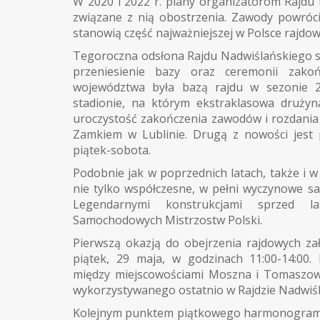
W 2020 i 2022 r. plany organizatorom Rajd
związane z nią obostrzenia. Zawody powróc
stanowią część najważniejszej w Polsce rajdowe
Tegoroczna odsłona Rajdu Nadwiślańskiego st
przeniesienie bazy oraz ceremonii zako
województwa była bazą rajdu w sezonie 2
stadionie, na którym ekstraklasowa druży
uroczystość zakończenia zawodów i rozdania
Zamkiem w Lublinie. Drugą z nowości jest 
piątek-sobota.
Podobnie jak w poprzednich latach, także i
nie tylko współczesne, w pełni wyczynowe sa
Legendarnymi konstrukcjami sprzed la
Samochodowych Mistrzostw Polski.
Pierwszą okazją do obejrzenia rajdowych za
piątek, 29 maja, w godzinach 11:00-14:00.
między miejscowościami Moszna i Tomaszowi
wykorzystywanego ostatnio w Rajdzie Nadwiśl
Kolejnym punktem piątkowego harmonogramu 