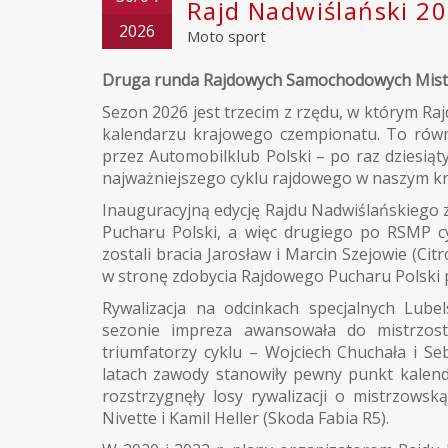
Rajd Nadwiślański 2
2026
Moto sport
Druga runda Rajdowych Samochodowych Mistr
Sezon 2026 jest trzecim z rzędu, w którym Raj
kalendarzu krajowego czempionatu. To równ
przez Automobilklub Polski – po raz dziesiąt
najważniejszego cyklu rajdowego w naszym kr
Inauguracyjną edycję Rajdu Nadwiślańskiego
Pucharu Polski, a więc drugiego po RSMP cy
zostali bracia Jarosław i Marcin Szejowie (C
w stronę zdobycia Rajdowego Pucharu Polski p
Rywalizacja na odcinkach specjalnych Lube
sezonie impreza awansowała do mistrzostw
triumfatorzy cyklu – Wojciech Chuchała i S
latach zawody stanowiły pewny punkt kalen
rozstrzygnęły losy rywalizacji o mistrzowsk
Nivette i Kamil Heller (Skoda Fabia R5).