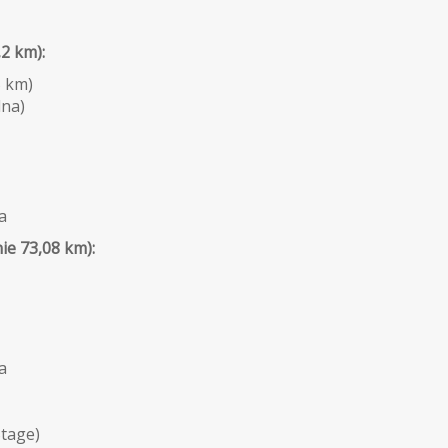
,2 km):
5 km)
lna)
na
ie 73,08 km):
a
tage)