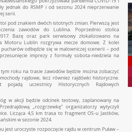
u Nadwiślańskiego pokrzyżowała pandemia COVID-19 i
iły jednak do RSMP i od sezonu 2024 nieprzerwanie
j serii.
oi pod znakiem dwóch istotnych zmian. Pierwszą jest
ńczenia zawodów do Lublina. Poprzednio stolica
017. Bazę oraz park serwisowy zlokalizowano na
na Motoru Lublin rozgrywa mecze domowe. Z kolei
 pucharów odbędzie się w malowniczej scenerii – pod
przesunięcie imprezy z formuły sobota-niedziela na
 w tym roku na trasie zawodów będzie można zobaczyć
mochody rajdowe, lecz również rajdówki historyczne.
t pojadą uczestnicy Historycznych Rajdowych
łóg w akcji będzie odcinek testowy, zaplanowany na
 Przedrajdową „rozgrzewkę" organizatorzy wytyczyli
ce. Licząca 4,5 km trasa to fragment OS-u Jastków,
ańskim w sezonie 2024.
jest uroczyste rozpoczęcie rajdu w centrum Puław –