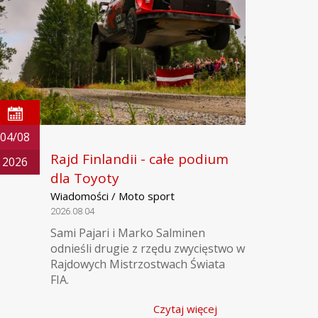
04/08
Rajd Finlandii - całe podium
2026
dla Toyoty
Wiadomości / Moto sport
2026.08.04
Sami Pajari i Marko Salminen
odnieśli drugie z rzędu zwycięstwo w
Rajdowych Mistrzostwach Świata
FIA.
Czytaj więcej