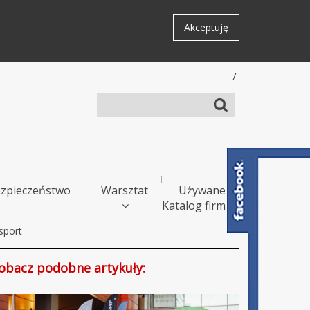
Akceptuję
/
zpieczeństwo
Warsztat
Używane
Katalog firm
sport
obacz podobne artykuły: