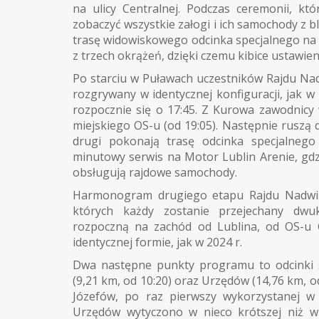
na ulicy Centralnej. Podczas ceremonii, kt
zobaczyć wszystkie załogi i ich samochody z bl
trasę widowiskowego odcinka specjalnego na uli
z trzech okrążeń, dzięki czemu kibice ustawie
Po starciu w Puławach uczestników Rajdu Nad
rozgrywany w identycznej konfiguracji, jak w 
rozpocznie się o 17:45. Z Kurowa zawodnicy
miejskiego OS-u (od 19:05). Następnie ruszą
drugi pokonają trasę odcinka specjalnego
minutowy serwis na Motor Lublin Arenie, gdzi
obsługują rajdowe samochody.
Harmonogram drugiego etapu Rajdu Nadwiśla
których każdy zostanie przejechany dwuk
rozpoczną na zachód od Lublina, od OS-u 
identycznej formie, jak w 2024 r.
Dwa następne punkty programu to odcinki s
(9,21 km, od 10:20) oraz Urzędów (14,76 km, o
Józefów, po raz pierwszy wykorzystanej w
Urzędów wytyczono w nieco krótszej niż w 