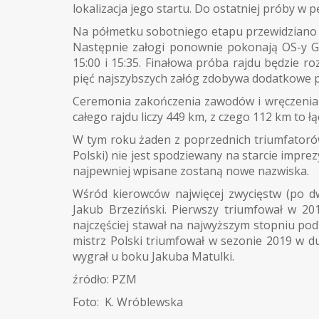
lokalizacja jego startu. Do ostatniej próby w 
Na półmetku sobotniego etapu przewidziano 3
Następnie załogi ponownie pokonają OS-y G
15:00 i 15:35. Finałowa próba rajdu będzie r
pięć najszybszych załóg zdobywa dodatkowe pu
Ceremonia zakończenia zawodów i wręczenia
całego rajdu liczy 449 km, z czego 112 km to 
W tym roku żaden z poprzednich triumfatoró
Polski) nie jest spodziewany na starcie imprez
najpewniej wpisane zostaną nowe nazwiska.
Wśród kierowców najwięcej zwycięstw (po d
Jakub Brzeziński. Pierwszy triumfował w 201
najczęściej stawał na najwyższym stopniu po
mistrz Polski triumfował w sezonie 2019 w 
wygrał u boku Jakuba Matulki.
źródło: PZM
Foto: K. Wróblewska