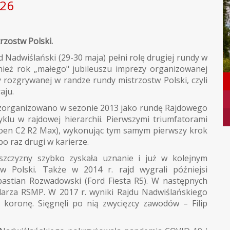
026
zostw Polski.
d Nadwiślański (29-30 maja) pełni rolę drugiej rundy w
ież rok „małego" jubileuszu imprezy organizowanej
y rozgrywanej w randze rundy mistrzostw Polski, czyli
aju.
 zorganizowano w sezonie 2013 jako rundę Rajdowego
klu w rajdowej hierarchii. Pierwszymi triumfatorami
itroen C2 R2 Max), wykonując tym samym pierwszy krok
o raz drugi w karierze.
lszczyzny szybko zyskała uznanie i już w kolejnym
 Polski. Także w 2014 r. rajd wygrali późniejsi
ebastian Rozwadowski (Ford Fiesta R5). W następnych
darza RSMP. W 2017 r. wyniki Rajdu Nadwiślańskiego
ą koronę. Sięgnęli po nią zwycięzcy zawodów – Filip