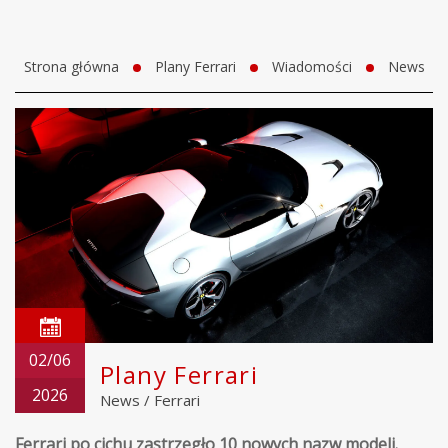
Strona główna
Plany Ferrari
Wiadomości
News
02/06
Plany Ferrari
2026
News
/
Ferrari
Ferrari po cichu zastrzegło 10 nowych nazw modeli.