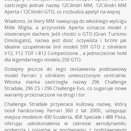
zastrzegło jednak nazwy 12Cilindri MM, 12Cilindri MM
Aperta i 12Cilindri GTO, co rozbudza apetyt na więcej.
Wiadomo, że litery MM nawiązują do włoskiego wyścigu
Mille Miglia, a przyrostek Aperta oznacza model z
otwieranym dachem. Jeśli chodzi o GTO (Gran Turismo
Omologato), nazwa jest dość oczywista i brzmi jak
idealne uzupełnienie linii modeli 599 GTO z silnikiem
V12, F12 TDF i 812 Competizione , a jednocześnie hołd
dla legendarnego modelu 250 GTO.
Dodajmy jeszcze do tego zestawienia podstawowy
model Ferrari z silnikiem umieszczonym centralnie.
Włoska marka zastrzegła nazwy 296 Challenge
Stradale, 296 CS i 296 Challenge Evo, co sugeruje nowe
warianty przeznaczone na drogi i tor.
Challenge Stradale przywraca kultową nazwę, którą
nosił hardcorowy Ferrari 360 z lat 2000., ustępując
miejsca modelom 430 Scuderia, 458 Speciale i 488 Pista,
oferując udoskonalenia w zakresie aerodynamiki,
podwozia i osiągów w porównaniu z podstawowymi