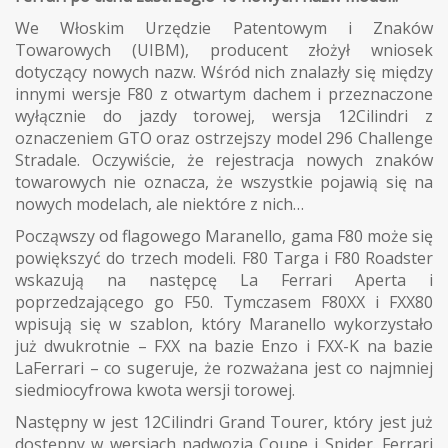
We Włoskim Urzędzie Patentowym i Znaków
Towarowych (UIBM), producent złożył wniosek
dotyczący nowych nazw. Wśród nich znalazły się między
innymi wersje F80 z otwartym dachem i przeznaczone
wyłącznie do jazdy torowej, wersja 12Cilindri z
oznaczeniem GTO oraz ostrzejszy model 296 Challenge
Stradale. Oczywiście, że rejestracja nowych znaków
towarowych nie oznacza, że wszystkie pojawią się na
nowych modelach, ale niektóre z nich…
Począwszy od flagowego Maranello, gama F80 może się
powiększyć do trzech modeli. F80 Targa i F80 Roadster
wskazują na następcę La Ferrari Aperta i
poprzedzającego go F50. Tymczasem F80XX i FXX80
wpisują się w szablon, który Maranello wykorzystało
już dwukrotnie – FXX na bazie Enzo i FXX-K na bazie
LaFerrari – co sugeruje, że rozważana jest co najmniej
siedmiocyfrowa kwota wersji torowej.
Następny w jest 12Cilindri Grand Tourer, który jest już
dostępny w wersjach nadwozia Coupe i Spider. Ferrari