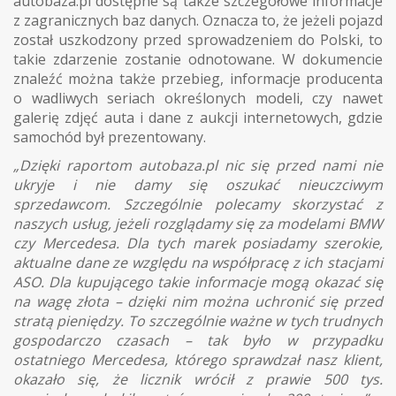
autobaza.pl dostępne są także szczegółowe informacje
z zagranicznych baz danych. Oznacza to, że jeżeli pojazd
został uszkodzony przed sprowadzeniem do Polski, to
takie zdarzenie zostanie odnotowane. W dokumencie
znaleźć można także przebieg, informacje producenta
o wadliwych seriach określonych modeli, czy nawet
galerię zdjęć auta i dane z aukcji internetowych, gdzie
samochód był prezentowany.
„Dzięki raportom autobaza.pl nic się przed nami nie
ukryje i nie damy się oszukać nieuczciwym
sprzedawcom. Szczególnie polecamy skorzystać z
naszych usług, jeżeli rozglądamy się za modelami BMW
czy Mercedesa. Dla tych marek posiadamy szerokie,
aktualne dane ze względu na współpracę z ich stacjami
ASO. Dla kupującego takie informacje mogą okazać się
na wagę złota – dzięki nim można uchronić się przed
stratą pieniędzy. To szczególnie ważne w tych trudnych
gospodarczo czasach – tak było w przypadku
ostatniego Mercedesa, którego sprawdzał nasz klient,
okazało się, że licznik wrócił z prawie 500 tys.