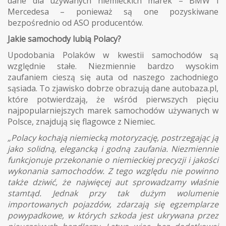
dane dla używanych niemieckich marek – BMW i
Mercedesa – ponieważ są one pozyskiwane
bezpośrednio od ASO producentów.
Jakie samochody lubią Polacy?
Upodobania Polaków w kwestii samochodów są
względnie stałe. Niezmiennie bardzo wysokim
zaufaniem cieszą się auta od naszego zachodniego
sąsiada. To zjawisko dobrze obrazują dane autobaza.pl,
które potwierdzają, że wśród pierwszych pięciu
najpopularniejszych marek samochodów używanych w
Polsce, znajdują się flagowce z Niemiec.
„Polacy kochają niemiecką motoryzację, postrzegając ją
jako solidną, elegancką i godną zaufania. Niezmiennie
funkcjonuje przekonanie o niemieckiej precyzji i jakości
wykonania samochodów. Z tego względu nie powinno
także dziwić, że najwięcej aut sprowadzamy właśnie
stamtąd. Jednak przy tak dużym wolumenie
importowanych pojazdów, zdarzają się egzemplarze
powypadkowe, w których szkoda jest ukrywana przez