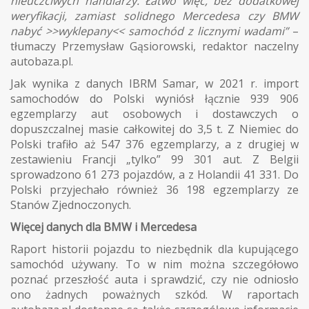
nieuczciwych handlarzy. Łatwo więc, bez dodatkowej
weryfikacji, zamiast solidnego Mercedesa czy BMW
nabyć >>wyklepany<< samochód z licznymi wadami”
–
tłumaczy Przemysław Gąsiorowski, redaktor naczelny
autobaza.pl.
Jak wynika z danych IBRM Samar, w 2021 r. import
samochodów do Polski wyniósł łącznie 939 906
egzemplarzy aut osobowych i dostawczych o
dopuszczalnej masie całkowitej do 3,5 t. Z Niemiec do
Polski trafiło aż 547 376 egzemplarzy, a z drugiej w
zestawieniu Francji „tylko” 99 301 aut. Z Belgii
sprowadzono 61 273 pojazdów, a z Holandii 41 331. Do
Polski przyjechało również 36 198 egzemplarzy ze
Stanów Zjednoczonych.
Więcej danych dla BMW i Mercedesa
Raport historii pojazdu to niezbędnik dla kupującego
samochód używany. To w nim można szczegółowo
poznać przeszłość auta i sprawdzić, czy nie odniosło
ono żadnych poważnych szkód. W raportach