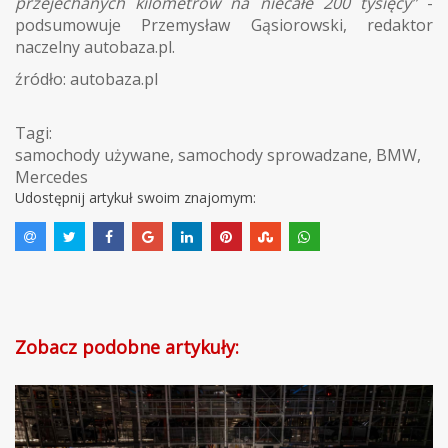
przejechanych kilometrów na niecałe 200 tysięcy”
-
podsumowuje Przemysław Gąsiorowski, redaktor
naczelny autobaza.pl.
źródło: autobaza.pl
Tagi:
samochody używane
,
samochody sprowadzane
,
BMW
,
Mercedes
Udostępnij artykuł swoim znajomym:
Zobacz podobne artykuły: