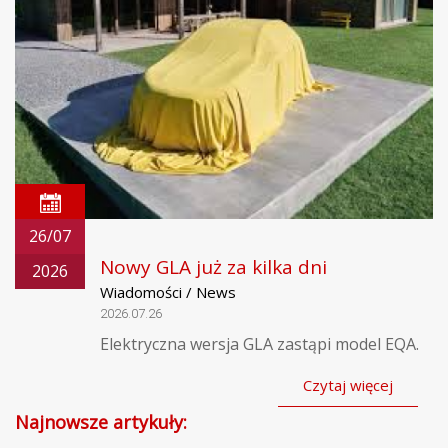
26/07
Nowy GLA już za kilka dni
2026
Wiadomości / News
2026.07.26
Elektryczna wersja GLA zastąpi model EQA.
Czytaj więcej
Najnowsze artykuły: