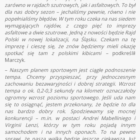
zarówno w rajdach szutrowych, jak i asfaltowych. To był
dla nas dobry sezon – jechaliśmy pewnie, równo i nie
popełnialiśmy błędów. W tym roku czeka na nas siedem
wymagających rajdów, z czego pięć to imprezy
asfaltowe a dwie szutrowe. Jedną z nowości będzie Rajd
Polski w nowej lokalizacji, na Śląsku. Czekam na tę
imprezę i cieszę się, że znów będziemy mieli okazję
spotkać się tam z polskimi kibicami –
podkreślił
Marczyk.
–
Naszym planem sportowym jest ciągłe podnoszenie
tempa. Chcemy przyspieszać, przy jednoczesnym
zachowaniu bezawaryjności i dobrej strategii. Wzrost
tempa o ok. 0,2-0,3 sekundy na kilometr oznaczałoby
ogromny wzrost poziomu sportowego. Jeśli uda nam
się to osiągnąć, jestem przekonany, że będzie to dla
nas bardzo dobry rok. Spodziewamy się mocnej
konkurencji – m.in. w postaci Andrei Mabelliniego i
Virginii Lenzi, którzy w tym roku pojadą innym
samochodem i na innych oponach. To na pewno
sprawi, że nasza walka będzie jeszcze ciekawsza. Już