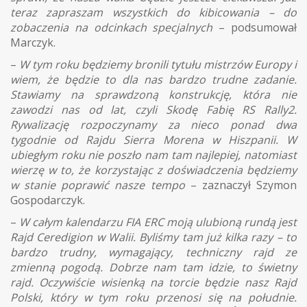
teraz zapraszam wszystkich do kibicowania – do
zobaczenia na odcinkach specjalnych
– podsumował
Marczyk.
–
W tym roku będziemy bronili tytułu mistrzów Europy i
wiem, że będzie to dla nas bardzo trudne zadanie.
Stawiamy na sprawdzoną konstrukcję, która nie
zawodzi nas od lat, czyli Skodę Fabię RS Rally2.
Rywalizację rozpoczynamy za nieco ponad dwa
tygodnie od Rajdu Sierra Morena w Hiszpanii. W
ubiegłym roku nie poszło nam tam najlepiej, natomiast
wierzę w to, że korzystając z doświadczenia będziemy
w stanie poprawić nasze tempo
– zaznaczył Szymon
Gospodarczyk.
–
W całym kalendarzu FIA ERC moją ulubioną rundą jest
Rajd Ceredigion w Walii. Byliśmy tam już kilka razy – to
bardzo trudny, wymagający, techniczny rajd ze
zmienną pogodą. Dobrze nam tam idzie, to świetny
rajd. Oczywiście wisienką na torcie będzie nasz Rajd
Polski, który w tym roku przenosi się na południe.