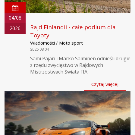
04/08
Rajd Finlandii - całe podium dla
2026
Toyoty
Wiadomości / Moto sport
2026.08.04
Sami Pajari i Marko Salminen odnieśli drugie
z rzędu zwycięstwo w Rajdowych
Mistrzostwach Świata FIA.
Czytaj więcej