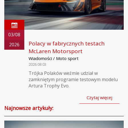
03/08
Polacy w fabrycznych testach
2026
McLaren Motorsport
Wiadomości / Moto sport
2026.08.03
Trójka Polaków weźmie udział w
zamkniętym programie testowym modelu
Artura Trophy Evo.
Czytaj więcej
Najnowsze artykuły: