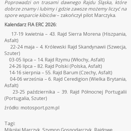
Poprowadzi on trasami dawnego Rajdu Śląska, które
dobrze znamy i lubimy i gdzie zawsze możemy liczyć na
spore wsparcie kibiców
– zakończył pilot Marczyka.
Kalendarz FIA ERC 2026:
17-19 kwietnia – 43. Rajd Sierra Morena (Hiszpania,
Asfalt)
22-24 maja – 4. Królewski Rajd Skandynawii (Szwecja,
Szuter)
03-05 lipca – 14. Rajd Rzymu (Włochy, Asfalt)
24-26 lipca – 82. Rajd Polski (Polska, Asfalt)
14-16 sierpnia – 55. Rajd Barum (Czechy, Asfalt)
04-06 września – 6. Rajd Ceredigion (Wielka Brytania,
Asfalt)
23-25 października – 39. Rajd Północnej Portugalii
(Portugalia, Szuter)
źródło: motosport.pzm.pl
Tagi:
Mikołaj Marczyk
,
Szymon Gospodarczyk
,
Rajdowe