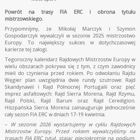
Powrót na trasy FIA ERC i obrona tytułu
mistrzowskiego.
Przypomnijmy, że Mikołaj Marczyk i Szymon
Gospodarczyk wywalczyli w sezonie 2025 mistrzostwo
Europy. To największy sukces w dotychczasowej
karierze tej załogi.
Tegoroczny kalendarz Rajdowych Mistrzostw Europy w
wielu obszarach pokrywa się z tym, z czym zawodnicy
mieli do czynienia przed rokiem. Po odwołaniu Rajdu
Węgier plan uwzględnia dwie rundy szutrowe: Rajd
Skandynawii i Rajd Północnej Portugalii oraz pięć
imprez asfaltowych: Rajd Sierra Morena, Rajd Rzymu,
Rajd Polski, Rajd Barum oraz Rajd Ceredigion.
Hiszpańska Sierra Morena zainauguruje jednocześnie
cały sezon FIA ERC w dniach 17-19 kwietnia.
–
W sezonie 2026 wystartujemy w cyklu Rajdowych
Mistrzostw Europy. Przed rokiem wywalczyliśmy na
trasach FIA ERC tytuł, stając pięciokrotnie na podium,