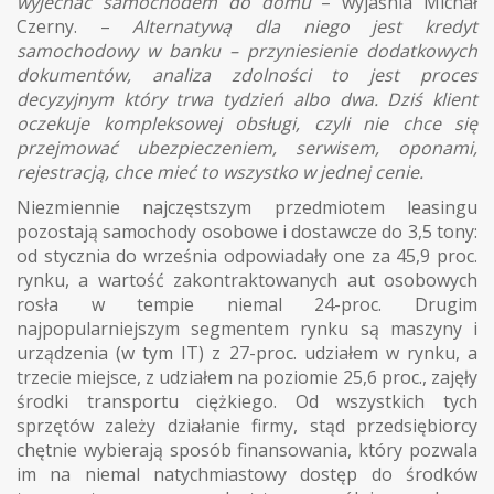
wyjechać samochodem do domu
– wyjaśnia Michał
Czerny. –
Alternatywą dla niego jest kredyt
samochodowy w banku – przyniesienie dodatkowych
dokumentów, analiza zdolności to jest proces
decyzyjnym który trwa tydzień albo dwa. Dziś klient
oczekuje kompleksowej obsługi, czyli nie chce się
przejmować ubezpieczeniem, serwisem, oponami,
rejestracją, chce mieć to wszystko w jednej cenie.
Niezmiennie najczęstszym przedmiotem leasingu
pozostają samochody osobowe i dostawcze do 3,5 tony:
od stycznia do września odpowiadały one za 45,9 proc.
rynku, a wartość zakontraktowanych aut osobowych
rosła w tempie niemal 24-proc. Drugim
najpopularniejszym segmentem rynku są maszyny i
urządzenia (w tym IT) z 27-proc. udziałem w rynku, a
trzecie miejsce, z udziałem na poziomie 25,6 proc., zajęły
środki transportu ciężkiego. Od wszystkich tych
sprzętów zależy działanie firmy, stąd przedsiębiorcy
chętnie wybierają sposób finansowania, który pozwala
im na niemal natychmiastowy dostęp do środków