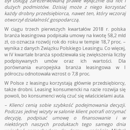
był usługą zarezerwowaną prawie wyłącznie dla flot i
dużych podmiotów. Dzisiaj może z niego korzystać
każdy drobny przedsiębiorca, nawet ten, który wczoraj
otworzył działalność gospodarczą.
W ciągu trzech pierwszych kwartałów 2018 r. polska
branża leasingowa podpisała umowy na kwotę 58,2 mld
zł, co oznacza rozwój rok do roku w tempie 18,7 proc. –
wynika z danych Związku Polskiego Leasingu. Co więcej,
w IV kwartale branża spodziewała się zwiększenia liczby
podpisywanych umów oraz ich wartości. Dla
porównania europejska branża leasingowa w I
półroczu odnotowała wzrost o 7,8 proc.
W Polsce z leasingu korzystają głównie przedsiębiorcy,
także drobni. Leasing konsumencki na razie rozwija się
powoli, bo konsumenci wolą czuć się właścicielami auta.
– Klienci cenią sobie szybkość podejmowania decyzji.
Podczas jednej wizyty w salonie klient potrafi otrzymać
decyzję, podpisać umowę o finansowanie i w
niektórych naszych produktach tego samego dnia