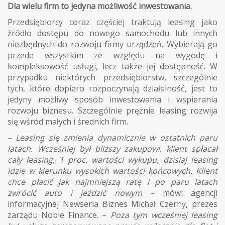
Dla wielu firm to jedyna możliwość inwestowania.
Przedsiębiorcy coraz częściej traktują leasing jako
źródło dostępu do nowego samochodu lub innych
niezbędnych do rozwoju firmy urządzeń. Wybierają go
przede wszystkim ze względu na wygodę i
kompleksowość usługi, lecz także jej dostępność. W
przypadku niektórych przedsiębiorstw, szczególnie
tych, które dopiero rozpoczynają działalność, jest to
jedyny możliwy sposób inwestowania i wspierania
rozwoju biznesu. Szczególnie prężnie leasing rozwija
się wśród małych i średnich firm.
– Leasing się zmienia dynamicznie w ostatnich paru
latach. Wcześniej był bliższy zakupowi, klient spłacał
cały leasing, 1 proc. wartości wykupu, dzisiaj leasing
idzie w kierunku wysokich wartości końcowych. Klient
chce płacić jak najmniejszą ratę i po paru latach
zwrócić auto i jeździć nowym –
mówi agencji
informacyjnej Newseria Biznes Michał Czerny, prezes
zarządu Noble Finance. –
Poza tym wcześniej leasing