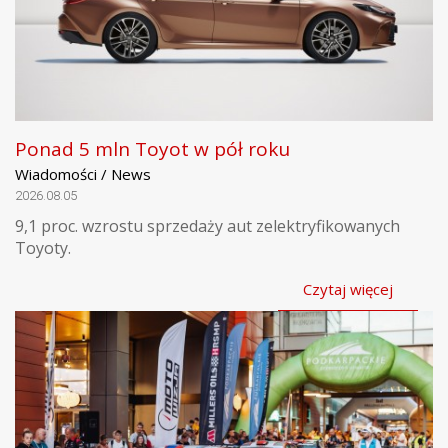
Ponad 5 mln Toyot w pół roku
Wiadomości / News
2026.08.05
9,1 proc. wzrostu sprzedaży aut zelektryfikowanych
Toyoty.
Czytaj więcej