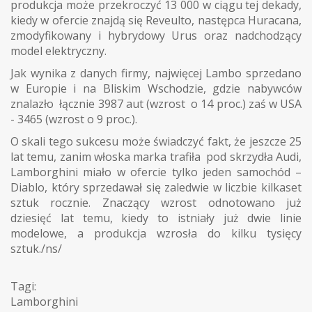
produkcja może przekroczyć 13 000 w ciągu tej dekady,
kiedy w ofercie znajdą się Reveulto, następca Huracana,
zmodyfikowany i hybrydowy Urus oraz nadchodzący
model elektryczny.
Jak wynika z danych firmy, najwięcej Lambo sprzedano
w Europie i na Bliskim Wschodzie, gdzie nabywców
znalazło łącznie 3987 aut (wzrost o 14 proc.) zaś w USA
- 3465 (wzrost o 9 proc.).
O skali tego sukcesu może świadczyć fakt, że jeszcze 25
lat temu, zanim włoska marka trafiła pod skrzydła Audi,
Lamborghini miało w ofercie tylko jeden samochód –
Diablo, który sprzedawał się zaledwie w liczbie kilkaset
sztuk rocznie. Znaczący wzrost odnotowano już
dziesięć lat temu, kiedy to istniały już dwie linie
modelowe, a produkcja wzrosła do kilku tysięcy
sztuk./ns/
Tagi:
Lamborghini