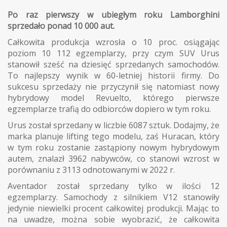
Po raz pierwszy w ubiegłym roku Lamborghini
sprzedało ponad 10 000 aut.
Całkowita produkcja wzrosła o 10 proc. osiągając
poziom 10 112 egzemplarzy, przy czym SUV Urus
stanowił sześć na dziesięć sprzedanych samochodów.
To najlepszy wynik w 60-letniej historii firmy. Do
sukcesu sprzedaży nie przyczynił się natomiast nowy
hybrydowy model Revuelto, którego pierwsze
egzemplarze trafią do odbiorców dopiero w tym roku.
Urus został sprzedany w liczbie 6087 sztuk. Dodajmy, że
marka planuje lifting tego modelu, zaś Huracan, który
w tym roku zostanie zastąpiony nowym hybrydowym
autem, znalazł 3962 nabywców, co stanowi wzrost w
porównaniu z 3113 odnotowanymi w 2022 r.
Aventador został sprzedany tylko w ilości 12
egzemplarzy. Samochody z silnikiem V12 stanowiły
jedynie niewielki procent całkowitej produkcji. Mając to
na uwadze, można sobie wyobrazić, że całkowita