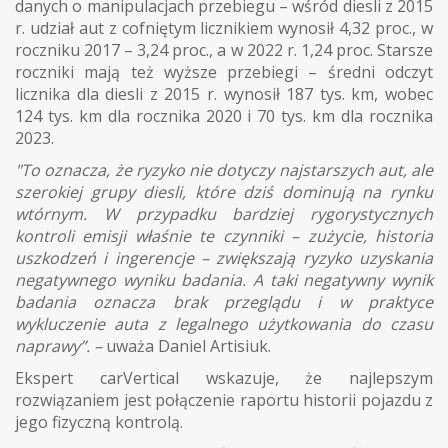
danych o manipulacjach przebiegu – wśród diesli z 2015
r. udział aut z cofniętym licznikiem wynosił 4,32 proc., w
roczniku 2017 – 3,24 proc., a w 2022 r. 1,24 proc. Starsze
roczniki mają też wyższe przebiegi – średni odczyt
licznika dla diesli z 2015 r. wynosił 187 tys. km, wobec
124 tys. km dla rocznika 2020 i 70 tys. km dla rocznika
2023.
"To oznacza, że ryzyko nie dotyczy najstarszych aut, ale
szerokiej grupy diesli, które dziś dominują na rynku
wtórnym. W przypadku bardziej rygorystycznych
kontroli emisji właśnie te czynniki – zużycie, historia
uszkodzeń i ingerencje – zwiększają ryzyko uzyskania
negatywnego wyniku badania. A taki negatywny wynik
badania oznacza brak przeglądu i w praktyce
wykluczenie auta z legalnego użytkowania do czasu
naprawy”. –
uważa Daniel Artisiuk.
Ekspert carVertical wskazuje, że najlepszym
rozwiązaniem jest połączenie raportu historii pojazdu z
jego fizyczną kontrolą.