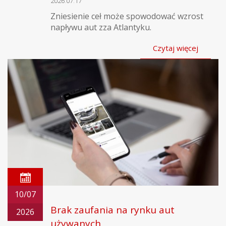
2026.07.17
Zniesienie ceł może spowodować wzrost
napływu aut zza Atlantyku.
Czytaj więcej
10/07
Brak zaufania na rynku aut
2026
używanych