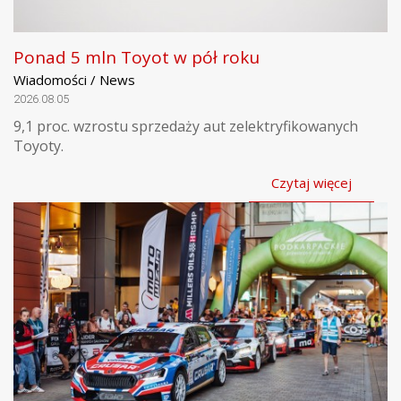
Ponad 5 mln Toyot w pół roku
Wiadomości / News
2026.08.05
9,1 proc. wzrostu sprzedaży aut zelektryfikowanych
Toyoty.
Czytaj więcej