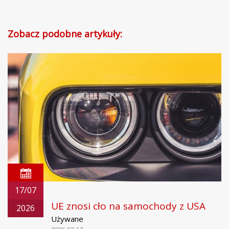
Zobacz podobne artykuły:
17/07
UE znosi cło na samochody z USA
2026
Używane