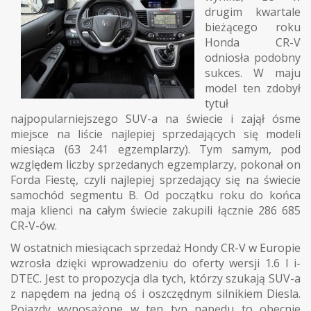
drugim kwartale
bieżącego roku
Honda CR-V
odniosła podobny
sukces. W maju
model ten zdobył
tytuł
najpopularniejszego SUV-a na świecie i zajął ósme
miejsce na liście najlepiej sprzedających się modeli
miesiąca (63 241 egzemplarzy). Tym samym, pod
względem liczby sprzedanych egzemplarzy, pokonał on
Forda Fiestę, czyli najlepiej sprzedający się na świecie
samochód segmentu B. Od początku roku do końca
maja klienci na całym świecie zakupili łącznie 286 685
CR-V-ów.
W ostatnich miesiącach sprzedaż Hondy CR-V w Europie
wzrosła dzięki wprowadzeniu do oferty wersji
1.6 l i-
DTEC
. Jest to propozycja dla tych, którzy szukają SUV-a
z napędem na jedną oś i oszczędnym silnikiem Diesla.
Pojazdy wyposażone w ten typ napędu to obecnie