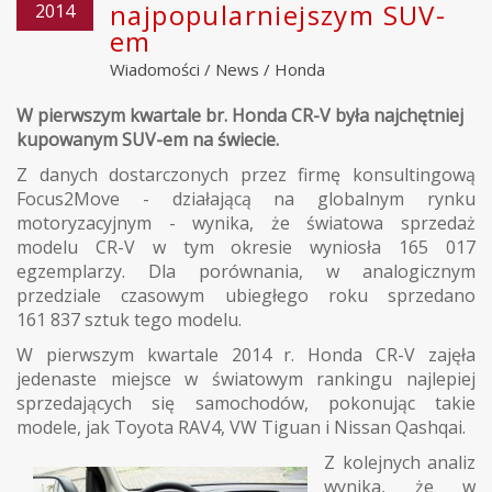
najpopularniejszym SUV-
2014
em
Wiadomości
/
News
/
Honda
W pierwszym kwartale br. Honda CR-V była najchętniej
kupowanym SUV-em na świecie.
Z danych dostarczonych przez firmę konsultingową
Focus2Move - działającą na globalnym rynku
motoryzacyjnym - wynika, że światowa sprzedaż
modelu
CR-V
w tym okresie wyniosła 165 017
egzemplarzy. Dla porównania, w analogicznym
przedziale czasowym ubiegłego roku sprzedano
161 837 sztuk tego modelu.
W pierwszym kwartale 2014 r. Honda CR-V zajęła
jedenaste miejsce w światowym rankingu najlepiej
sprzedających się samochodów, pokonując takie
modele, jak Toyota RAV4, VW Tiguan i Nissan Qashqai.
Z kolejnych analiz
wynika, że w