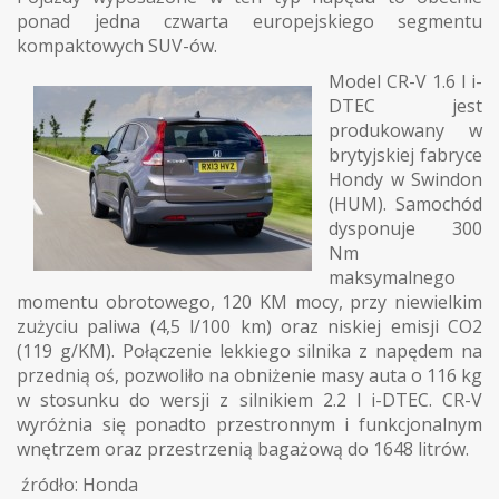
ponad jedna czwarta europejskiego segmentu
kompaktowych SUV-ów.
Model CR-V 1.6 l i-
DTEC jest
produkowany w
brytyjskiej fabryce
Hondy w Swindon
(HUM). Samochód
dysponuje 300
Nm
maksymalnego
momentu obrotowego, 120 KM mocy, przy niewielkim
zużyciu paliwa (4,5 l/100 km) oraz niskiej emisji CO2
(119 g/KM). Połączenie lekkiego silnika z napędem na
przednią oś, pozwoliło na obniżenie masy auta o 116 kg
w stosunku do wersji z silnikiem 2.2 l i-DTEC. CR-V
wyróżnia się ponadto przestronnym i funkcjonalnym
wnętrzem oraz przestrzenią bagażową do 1648 litrów.
źródło: Honda