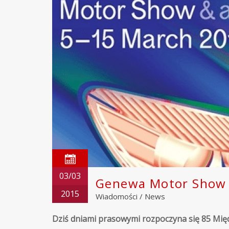
03/03
Genewa Motor Show
2015
Wiadomości
/
News
Dziś dniami prasowymi rozpoczyna się 85 M