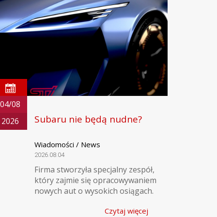
04/08
Subaru nie będą nudne?
2026
Wiadomości / News
2026.08.04
Firma stworzyła specjalny zespół,
który zajmie się opracowywaniem
nowych aut o wysokich osiągach.
Czytaj więcej