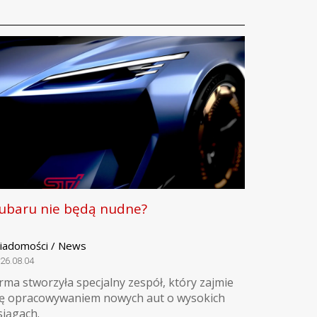
ubaru nie będą nudne?
iadomości / News
26.08.04
irma stworzyła specjalny zespół, który zajmie
ię opracowywaniem nowych aut o wysokich
siągach.