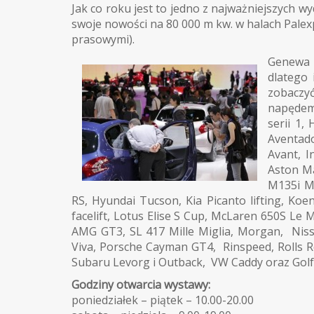
Jak co roku jest to jedno z najważniejszych
swoje nowości na 80 000 m kw. w halach Palex
prasowymi).
Genewa 
dlatego
zobaczyć
napędem 
serii 1,
Aventado
Avant, I
Aston Ma
M135i M,
RS, Hyundai Tucson, Kia Picanto lifting, K
facelift, Lotus Elise S Cup, McLaren 650S L
AMG GT3, SL 417 Mille Miglia, Morgan, Nis
Viva, Porsche Cayman GT4, Rinspeed, Rolls R
Subaru Levorg i Outback, VW Caddy oraz Golf
Godziny otwarcia wystawy:
poniedziałek – piątek – 10.00-20.00