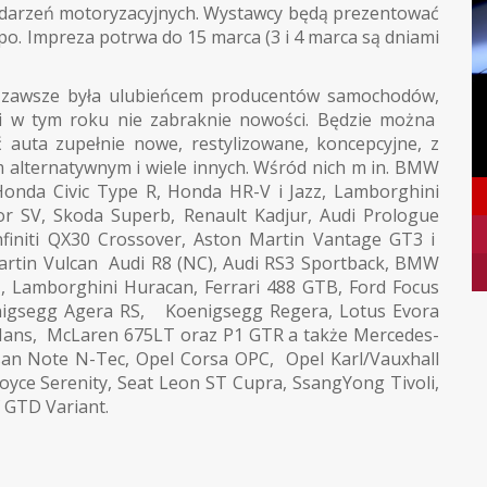
 wydarzeń motoryzacyjnych. Wystawcy będą prezentować
po. Impreza potrwa do 15 marca (3 i 4 marca są dniami
zawsze była ulubieńcem producentów samochodów,
 i w tym roku nie zabraknie nowości. Będzie można
 auta zupełnie nowe, restylizowane, koncepcyjne, z
alternatywnym i wiele innych. Wśród nich m in. BMW
 Honda Civic Type R, Honda HR-V i Jazz, Lamborghini
r SV, Skoda Superb, Renault Kadjur, Audi Prologue
nfiniti QX30 Crossover, Aston Martin Vantage GT3 i
rtin Vulcan Audi R8 (NC), Audi RS3 Sportback, BMW
 Lamborghini Huracan, Ferrari 488 GTB, Ford Focus
oenigsegg Agera RS, Koenigsegg Regera, Lotus Evora
e Mans, McLaren 675LT oraz P1 GTR a także Mercedes-
san Note N-Tec, Opel Corsa OPC, Opel Karl/Vauxhall
oyce Serenity, Seat Leon ST Cupra, SsangYong Tivoli,
 GTD Variant.