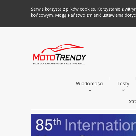
Serwis korzysta z plików cookies. Korzystanie z wi
końcowym. Mogą Państwo zmienić ustawienia dotyczą
Wiadomości
Testy
Str