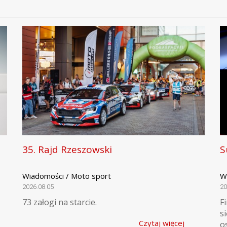
35. Rajd Rzeszowski
S
Wiadomości / Moto sport
W
2026.08.05
20
73 załogi na starcie.
F
s
Czytaj więcej
o