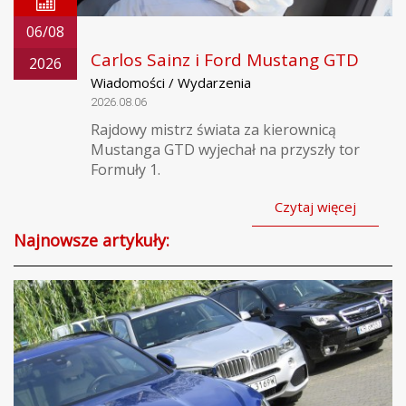
06/08
Carlos Sainz i Ford Mustang GTD
2026
Wiadomości / Wydarzenia
2026.08.06
Rajdowy mistrz świata za kierownicą
Mustanga GTD wyjechał na przyszły tor
Formuły 1.
Czytaj więcej
Najnowsze artykuły: