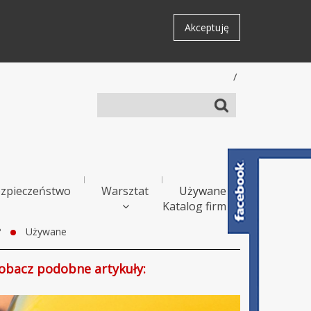
Akceptuję
/
zpieczeństwo
Warsztat
Używane
Katalog firm
?
Używane
obacz podobne artykuły: