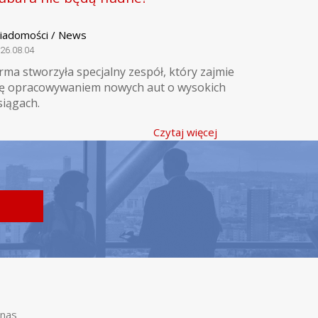
iadomości / News
26.08.04
irma stworzyła specjalny zespół, który zajmie
ię opracowywaniem nowych aut o wysokich
siągach.
Czytaj więcej
nas