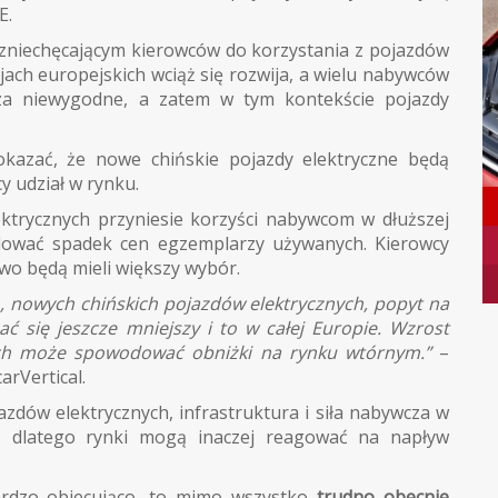
E.
 zniechęcającym kierowców do korzystania z pojazdów
jach europejskich wciąż się rozwija, a wielu nabywców
za niewygodne, a zatem w tym kontekście pojazdy
kazać, że nowe chińskie pojazdy elektryczne będą
y udział w rynku.
ktrycznych przyniesie korzyści nabywcom w dłuższej
ować spadek cen egzemplarzy używanych. Kierowcy
wo będą mieli większy wybór.
h, nowych chińskich pojazdów elektrycznych, popyt na
 się jeszcze mniejszy i to w całej Europie. Wzrost
ch może spowodować obniżki na rynku wtórnym.”
–
arVertical.
zdów elektrycznych, infrastruktura i siła nabywcza w
, dlatego rynki mogą inaczej reagować na napływ
ardzo obiecująco, to mimo wszystko
trudno obecnie