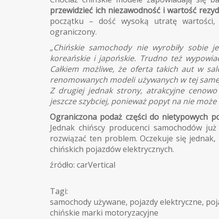
przewidzieć ich niezawodność i wartość rezy
początku – dość wysoką utratę wartości,
ograniczony.
„Chińskie samochody nie wyrobiły sobie jes
koreańskie i japońskie. Trudno też wypowia
Całkiem możliwe, że oferta takich aut w sal
renomowanych modeli używanych w tej samej c
Z drugiej jednak strony, atrakcyjne cenowo
jeszcze szybciej, ponieważ popyt na nie może
Ograniczona podaż części do nietypowych p
Jednak chińscy producenci samochodów już
rozwiązać ten problem. Oczekuje się jednak,
chińskich pojazdów elektrycznych.
źródło: carVertical
Tagi:
samochody używane
,
pojazdy elektryczne
,
poj
chińskie marki motoryzacyjne