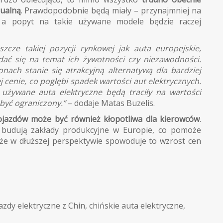
dualną
. Prawdopodobnie będą miały – przynajmniej na
 a popyt na takie używane modele będzie raczej
zcze takiej pozycji rynkowej jak auta europejskie,
dać się na temat ich żywotności czy niezawodności.
onach stanie się atrakcyjną alternatywą dla bardziej
enie, co pogłębi spadek wartości aut elektrycznych.
 używane auta elektryczne będą traciły na wartości
 być ograniczony.”
– dodaje Matas Buzelis.
ojazdów może być również kłopotliwa dla kierowców
.
 budują zakłady produkcyjne w Europie, co pomoże
 że w dłuższej perspektywie spowoduje to wzrost cen
azdy elektryczne z Chin
,
chińskie auta elektryczne
,