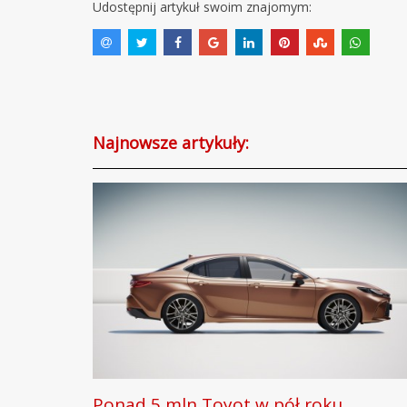
Udostępnij artykuł swoim znajomym:
Najnowsze artykuły:
Ponad 5 mln Toyot w pół roku