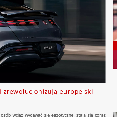
i zrewolucjonizują europejski
osób wciąż wydawać się egzotyczne, stają się coraz