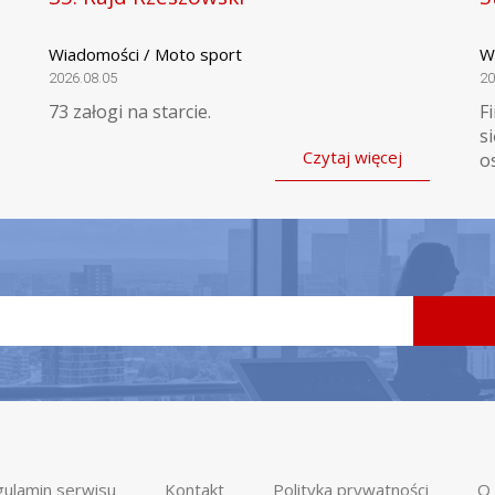
Wiadomości / Moto sport
W
2026.08.05
20
73 załogi na starcie.
F
s
Czytaj więcej
o
ulamin serwisu
Kontakt
Polityka prywatności
O 