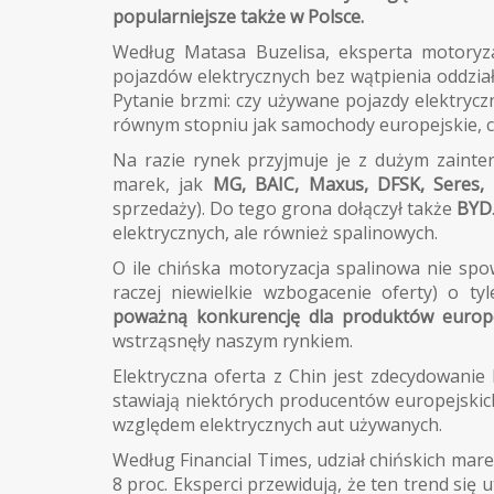
popularniejsze także w Polsce.
Według Matasa Buzelisa, eksperta motoryzac
pojazdów elektrycznych bez wątpienia oddział
Pytanie brzmi: czy używane pojazdy elektry
równym stopniu jak samochody europejskie, c
Na razie rynek przyjmuje je z dużym zaint
marek, jak
MG, BAIC, Maxus, DFSK, Seres, 
sprzedaży). Do tego grona dołączył także
BYD
elektrycznych, ale również spalinowych.
O ile chińska motoryzacja spalinowa nie sp
raczej niewielkie wzbogacenie oferty) o ty
poważną konkurencję dla produktów europe
wstrząsnęły naszym rynkiem.
Elektryczna oferta z Chin jest zdecydowanie
stawiają niektórych producentów europejskic
względem elektrycznych aut używanych.
Według Financial Times, udział chińskich mar
8 proc. Eksperci przewidują, że ten trend się 