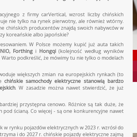
yjnego z firmy carVertical, wzrost liczby chińskich
uje nie tylko na rynek pierwotny, ale również wtórny.
czne chińskich producentów znajdą swoich nabywców w
zy koreańskie albo japońskie?
eresowaniem. W Polsce możemy kupić już auta takich
NIO, Forthing
i
Hongqi
(kolejność według wyników
. Warto podkreślić, że mówimy tu nie tylko o modelach
owoduje większych zmian na europejskich rynkach (to
le
chińskie samochody elektryczne stanowią bardzo
jskich
. W zasadzie można nawet stwierdzić, że już
 bardziej przystępna cenowo. Różnice są tak duże, że
h pod ścianą. Co więcej - są one konkurencyjne nawet
ek w rynku pojazdów elektrycznych w 2023 r. wzrósł do
utrzyma i do 2027 r. chińskie pojazdy elektryczne zajmą