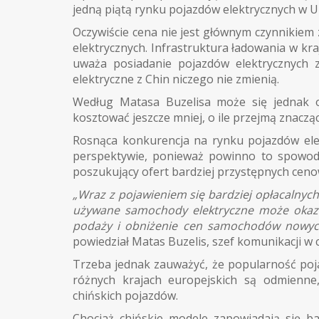
jedną piątą rynku pojazdów elektrycznych w U
Oczywiście cena nie jest głównym czynnikiem
elektrycznych. Infrastruktura ładowania w kra
uważa posiadanie pojazdów elektrycznych 
elektryczne z Chin niczego nie zmienią.
Według Matasa Buzelisa może się jednak o
kosztować jeszcze mniej, o ile przejmą znacząc
Rosnąca konkurencja na rynku pojazdów ele
perspektywie, ponieważ powinno to spowod
poszukujący ofert bardziej przystępnych ceno
„Wraz z pojawieniem się bardziej opłacalnyc
używane samochody elektryczne może okazać
podaży i obniżenie cen samochodów nowy
powiedział Matas Buzelis, szef komunikacji w c
Trzeba jednak zauważyć, że popularność poja
różnych krajach europejskich są odmienne
chińskich pojazdów.
Chociaż chińskie modele zapowiadają się b