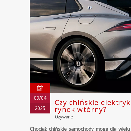
09/04
Czy chińskie elektryk
rynek wtórny?
2025
Używane
Chociaż chińskie samochody mogą dla wielu 