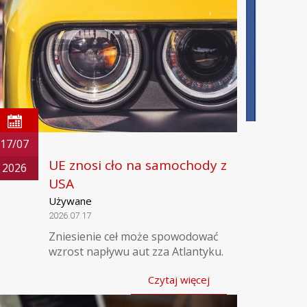
17/07
UE znosi cło na samochody z
2026
USA
Używane
2026.07.17
Zniesienie ceł może spowodować
wzrost napływu aut zza Atlantyku.
Czytaj więcej