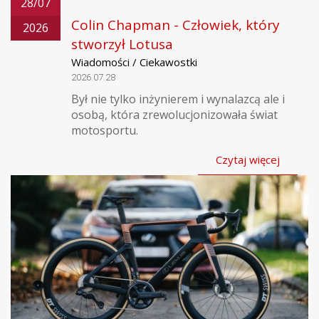
28/07
Colin Chapman - Człowiek, który
2026
stworzył Lotusa
Wiadomości / Ciekawostki
2026.07.28
Był nie tylko inżynierem i wynalazcą ale i
osobą, która zrewolucjonizowała świat
motosportu.
Czytaj więcej