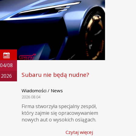
04/08
Subaru nie będą nudne?
2026
Wiadomości / News
2026.08.04
Firma stworzyła specjalny zespół,
który zajmie się opracowywaniem
nowych aut o wysokich osiągach.
Czytaj więcej