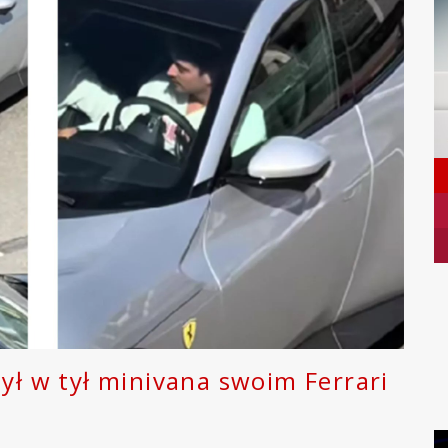
zył w tył minivana swoim Ferrari