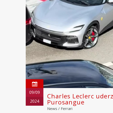
09/09
Charles Leclerc uder
Purosangue
2024
News
/
Ferrari