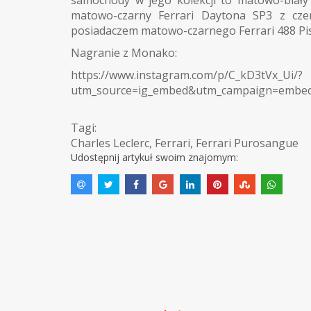
matowo-czarny Ferrari Daytona SP3 z czer
posiadaczem matowo-czarnego Ferrari 488 Pis
Nagranie z Monako:
https://www.instagram.com/p/C_kD3tVx_Ui/?
utm_source=ig_embed&utm_campaign=embed
Tagi:
Charles Leclerc
,
Ferrari
,
Ferrari Purosangue
Udostępnij artykuł swoim znajomym: