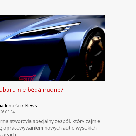
ubaru nie będą nudne?
iadomości / News
26.08.04
irma stworzyła specjalny zespół, który zajmie
ię opracowywaniem nowych aut o wysokich
siągach.