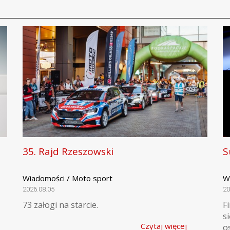
35. Rajd Rzeszowski
S
Wiadomości / Moto sport
W
2026.08.05
20
73 załogi na starcie.
F
s
Czytaj więcej
o