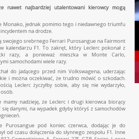
że nawet najbardziej utalentowani kierowcy mogą
lice Monako, jednak pomimo tego i niedawnego triumfu
 incydentem na drodze.
icą swojego srebrnego Ferrari Purosangue na Fairmont
 w kalendarzu F1. To zakręt, który Leclerc pokonał z
tki razy, a ponieważ mieszka w Monte Carlo,
ymi samochodami wiele razy.
echał do jadącego przed nim Volkswagena, uderzając
lkie i można oczekiwać, że trudno mówić o szkodach.
ścią Leclerc życzyłby sobie, aby się nie wydarzyło,
 osób.
e mamy nadzieję, że Leclerc i drugi kierowca biorący
nić się danymi, na wypadek gdyby któryś z samochodów
gnieceń.
ne Purosangue pod koniec czerwca, dodając je do
abył od czasu dołączenia do słynnego zespołu F1. Inne
 812 Competizione A, Ferrari 275 GTB Series I oraz