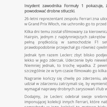
Incydent zawodnika Formuły 1 pokazuje, 
powodować drobne stłuczki.
26-letni reprezentant zespołu Ferrari zna u
w Grand Prix Włoch, nie uchroniło go to przed
Kilka dni temu został sfilmowany za kierown
Hairpin, jednym z najsłynniejszych zakrętów
pełną prędkością w samochodzie F1 se
prawdopodobnie przejechał go również cywiln
Jednak tym razem Leclerc zbyt blisko podj
lekko w jego zderzak. Uderzenie było niewie
Niemniej jednak, to trochę wpadka. Z pewno
szczególnie że w tym czasie filmowało go kilka
Nagranie kończy się chwilę po zderzeniu, al
udział w zdarzeniu zatrzymali się, by wymie
wymagał naprawy drobnych zarysowań i/lub w
Dodajmy, że Leclerc odebrał swoje srebr
imponującej kolekcji innych Ferrari, które n
samochody w jego kolekcji to matowo-biały