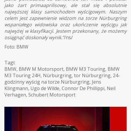
jako żart primaaprilisowy, ale stał się absolutnie
najwyższej klasy samochodem wyścigowym. Naszym
celem jest zapewnienie widzom na torze Nürburgring
wspaniałego widowiska oraz ukończenie wyścigu jak
najwyżej w klasyfikacji. Jestem przekonany, że możemy
osiągnąć doskonały wynik.”
/ns/
Foto: BMW
Tagi:
BMW
,
BMW M Motorsport
,
BMW M3 Touring
,
BMW
M3 Touring 24H
,
Nürburgring
,
tor Nürburgring
,
24-
godzinny wyścig na torze Nürburgring
,
Jens
Klingmann
,
Ugo de Wilde
,
Connor De Phillippi
,
Neil
Verhagen
,
Schubert Motorsport