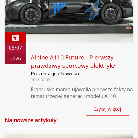
08/07
Alpine A110 Future - Pierwszy
2026
prawdziwy sportowy elektryk?
Prezentacje / Nowości
2026.07.08
Francuska marka ujawniła pierwsze fakty na
temat trzeciej generacji modelu A110.
Czytaj więcej
Najnowsze artykuły: