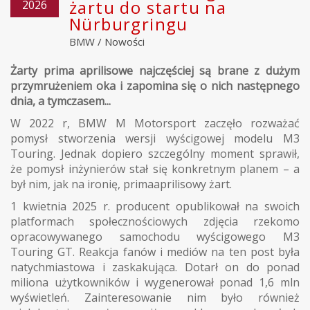
żartu do startu na
2026
Nürburgringu
BMW
/
Nowości
Żarty prima aprilisowe najczęściej są brane z dużym
przymrużeniem oka i zapomina się o nich następnego
dnia, a tymczasem...
W 2022 r, BMW M Motorsport zaczęło rozważać
pomysł stworzenia wersji wyścigowej modelu M3
Touring. Jednak dopiero szczególny moment sprawił,
że pomysł inżynierów stał się konkretnym planem – a
był nim, jak na ironię, primaaprilisowy żart.
1 kwietnia 2025 r. producent opublikował na swoich
platformach społecznościowych zdjęcia rzekomo
opracowywanego samochodu wyścigowego M3
Touring GT. Reakcja fanów i mediów na ten post była
natychmiastowa i zaskakująca. Dotarł on do ponad
miliona użytkowników i wygenerował ponad 1,6 mln
wyświetleń. Zainteresowanie nim było również