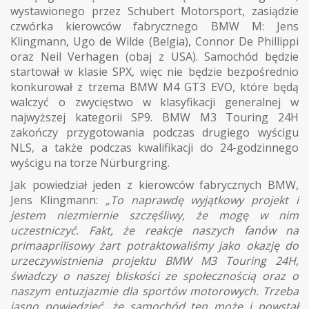
wystawionego przez Schubert Motorsport, zasiądzie
czwórka kierowców fabrycznego BMW M: Jens
Klingmann, Ugo de Wilde (Belgia), Connor De Phillippi
oraz Neil Verhagen (obaj z USA). Samochód będzie
startował w klasie SPX, więc nie będzie bezpośrednio
konkurował z trzema BMW M4 GT3 EVO, które będą
walczyć o zwycięstwo w klasyfikacji generalnej w
najwyższej kategorii SP9. BMW M3 Touring 24H
zakończy przygotowania podczas drugiego wyścigu
NLS, a także podczas kwalifikacji do 24-godzinnego
wyścigu na torze Nürburgring.
Jak powiedział jeden z kierowców fabrycznych BMW,
Jens Klingmann:
„To naprawdę wyjątkowy projekt i
jestem niezmiernie szczęśliwy, że mogę w nim
uczestniczyć. Fakt, że reakcje naszych fanów na
primaaprilisowy żart potraktowaliśmy jako okazję do
urzeczywistnienia projektu BMW M3 Touring 24H,
świadczy o naszej bliskości ze społecznością oraz o
naszym entuzjazmie dla sportów motorowych. Trzeba
jasno powiedzieć, że samochód ten może i powstał