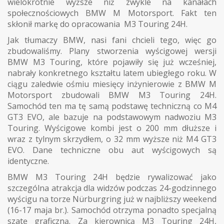
wielokrotnie wyższe niż zwykle na kanałach
społecznościowych BMW M Motorsport. Fakt ten
skłonił markę do opracowania M3 Touring 24H.
Jak tłumaczy BMW, nasi fani chcieli tego, więc go
zbudowaliśmy. Plany stworzenia wyścigowej wersji
BMW M3 Touring, które pojawiły się już wcześniej,
nabrały konkretnego kształtu latem ubiegłego roku. W
ciągu zaledwie ośmiu miesięcy inżynierowie z BMW M
Motorsport zbudowali BMW M3 Touring 24H.
Samochód ten ma tę samą podstawę techniczną co M4
GT3 EVO, ale bazuje na podstawowym nadwoziu M3
Touring. Wyścigowe kombi jest o 200 mm dłuższe i
wraz z tylnym skrzydłem, o 32 mm wyższe niż M4 GT3
EVO. Dane techniczne obu aut wyścigowych są
identyczne.
BMW M3 Touring 24H będzie rywalizować jako
szczególna atrakcja dla widzów podczas 24-godzinnego
wyścigu na torze Nürburgring już w najbliższy weekend
(16-17 maja br.). Samochód otrzyma ponadto specjalną
szatę graficzną. Za kierownicą M3 Touring 24H,