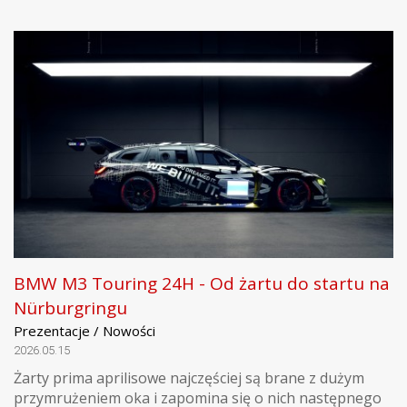
BMW M3 Touring 24H - Od żartu do startu na
Nürburgringu
Prezentacje / Nowości
2026.05.15
Żarty prima aprilisowe najczęściej są brane z dużym
przymrużeniem oka i zapomina się o nich następnego