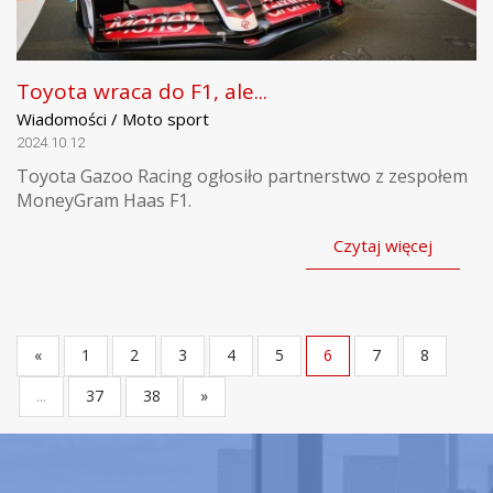
Toyota wraca do F1, ale...
Wiadomości / Moto sport
2024.10.12
Toyota Gazoo Racing ogłosiło partnerstwo z zespołem
MoneyGram Haas F1.
Czytaj więcej
«
1
2
3
4
5
6
7
8
...
37
38
»