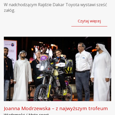
W nadchodzącym Rajdzie Dakar Toyota wystawi sześć
załóg.
Czytaj więcej
Joanna Modrzewska – z najwyższym trofeum
Wiadomości / Moto sport