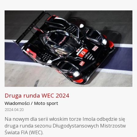
Druga runda WEC 2024
Wiadomości / Moto sport
2024.04.20
Na nowym dla serii włoskim torze Imola odbędzie się
druga runda sezonu Długodystansowych Mistrzostw
Świata FIA (WEC).