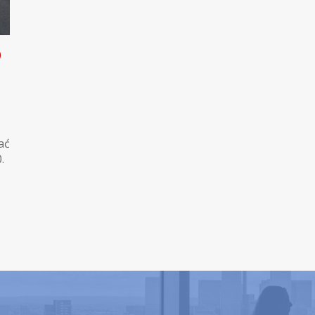
0
ać
.