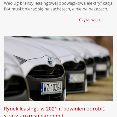
Według branży leasingowej obowiązkowa elektryfikacja
flot musi opierać się na zachętach, a nie na nakazach.
Czytaj więcej
Rynek leasingu w 2021 r. powinien odrobić
straty z okresu pandemii