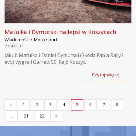
Matulka i Dymurski najlepsi w Koszycach
Wiadomości / Moto sport
2024.07.15
Jakub Matulka i Daniel Dymurski (Skoda Fabia Rally2
evo) wygrali Garrett 50. Rajd Koszyc.
Czytaj więcej
«
1
2
3
4
5
6
7
8
...
21
22
»