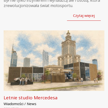
Był nie tylko inżynierem i wynalazcą ale i osobą, która
zrewolucjonizowała świat motosportu.
Czytaj więcej
Letnie studio Mercedesa
Wiadomości / News