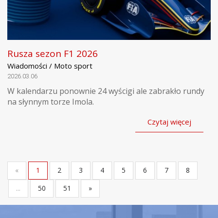
Rusza sezon F1 2026
Wiadomości / Moto sport
2026.03.06
W kalendarzu ponownie 24 wyścigi ale zabrakło rundy
na słynnym torze Imola.
Czytaj więcej
«
1
2
3
4
5
6
7
8
...
50
51
»