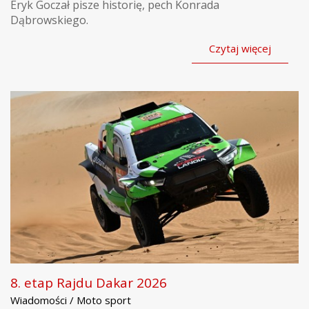
Eryk Goczał pisze historię, pech Konrada
Dąbrowskiego.
Czytaj więcej
8. etap Rajdu Dakar 2026
Wiadomości / Moto sport