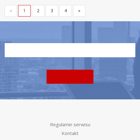
«
1
2
3
4
»
Regulamin serwisu
Kontakt