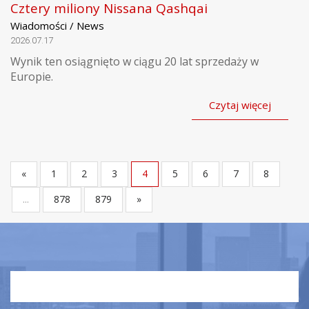
Cztery miliony Nissana Qashqai
Wiadomości / News
2026.07.17
Wynik ten osiągnięto w ciągu 20 lat sprzedaży w
Europie.
Czytaj więcej
«
1
2
3
4
5
6
7
8
...
878
879
»