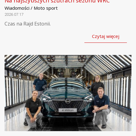
Na najszybszych szutrach sezonu WRC
Wiadomości / Moto sport
2026.07.17
Czas na Rajd Estonii.
Czytaj więcej