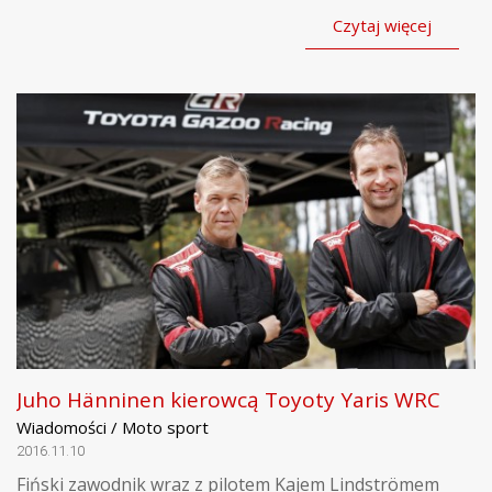
Czytaj więcej
Juho Hänninen kierowcą Toyoty Yaris WRC
Wiadomości / Moto sport
2016.11.10
Fiński zawodnik wraz z pilotem Kajem Lindströmem