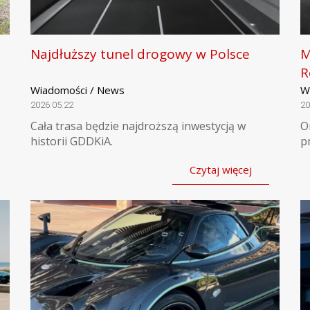
Najdłuższy tunel drogowy w Polsce
M
R
Wiadomości / News
W
2026.05.22
20
Cała trasa będzie najdroższą inwestycją w
O
historii GDDKiA.
p
Czytaj więcej