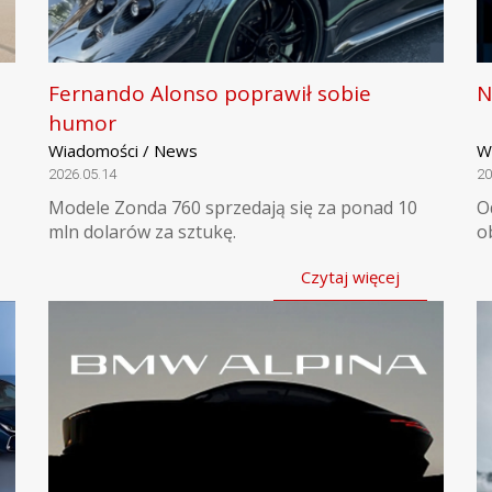
Fernando Alonso poprawił sobie
N
humor
Wiadomości / News
W
2026.05.14
20
Modele Zonda 760 sprzedają się za ponad 10
O
mln dolarów za sztukę.
o
Czytaj więcej