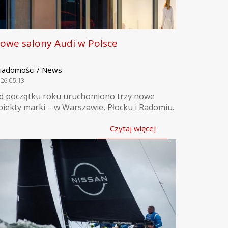
owe salony Audi w Polsce
iadomości / News
26.05.13
d początku roku uruchomiono trzy nowe
biekty marki – w Warszawie, Płocku i Radomiu.
Czytaj więcej