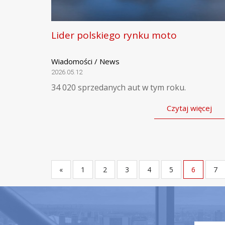
Lider polskiego rynku moto
Wiadomości / News
2026.05.12
34 020 sprzedanych aut w tym roku.
Czytaj więcej
«
1
2
3
4
5
6
7