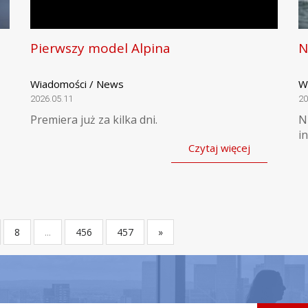
Pierwszy model Alpina
N
Wiadomości / News
W
2026.05.11
20
Premiera już za kilka dni.
N
i
Czytaj więcej
8
...
456
457
»