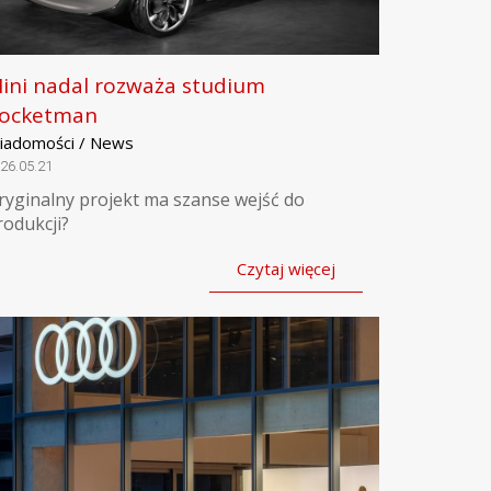
ini nadal rozważa studium
ocketman
iadomości / News
26.05.21
ryginalny projekt ma szanse wejść do
rodukcji?
Czytaj więcej