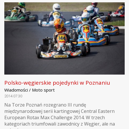
Polsko-węgierskie pojedynki w Poznaniu
Wiadomości / Moto sport
2014.07.30
Na Torze Poznań rozegrano III rundę
międzynarodowej serii kartingowej Central Eastern
European Rotax Max Challenge 2014. W trzech
kategoriach triumfowali zawodnicy z Węgier, ale na