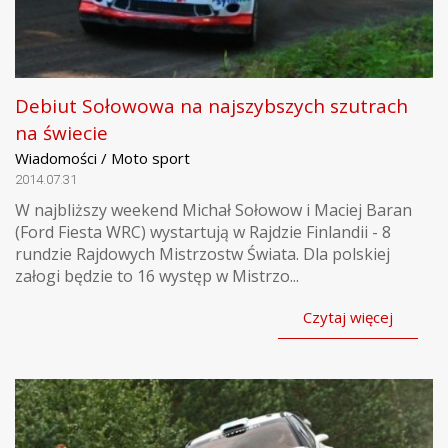
Debiut Sołowowa na najszybszych szutrach
na świecie
Wiadomości / Moto sport
2014.07.31
W najbliższy weekend Michał Sołowow i Maciej Baran
(Ford Fiesta WRC) wystartują w Rajdzie Finlandii - 8
rundzie Rajdowych Mistrzostw Świata. Dla polskiej
załogi będzie to 16 występ w Mistrzo...
Czytaj więcej