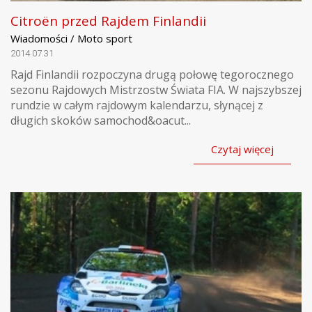
Citroën przed Rajdem Finlandii
Wiadomości / Moto sport
2014.07.31
Rajd Finlandii rozpoczyna drugą połowę tegorocznego
sezonu Rajdowych Mistrzostw Świata FIA. W najszybszej
rundzie w całym rajdowym kalendarzu, słynącej z
długich skoków samochod&oacut...
Czytaj więcej