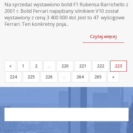
Na sprzedaż wystawiono bolid F1 Rubensa Barrichello z
2001 r. Bolid Ferrari napędzany silnikiem V10 został
wystawiony z ceną 3 400 000 dol. Jest to 47 wyścigowe
Ferrari. Ten konkretny poja...
Czytaj więcej
«
1
2
...
220
221
222
223
224
225
226
...
264
265
»