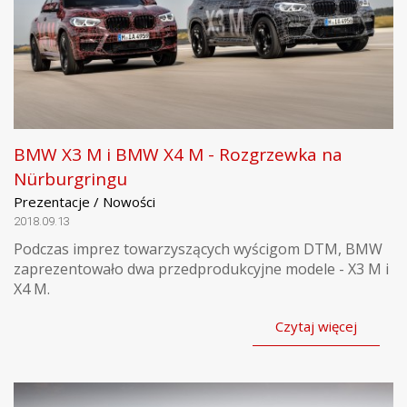
BMW X3 M i BMW X4 M - Rozgrzewka na
Nürburgringu
Prezentacje / Nowości
2018.09.13
Podczas imprez towarzyszących wyścigom DTM, BMW
zaprezentowało dwa przedprodukcyjne modele - X3 M i
X4 M.
Czytaj więcej