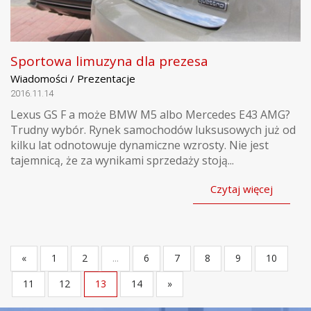
Sportowa limuzyna dla prezesa
Wiadomości / Prezentacje
2016.11.14
Lexus GS F a może BMW M5 albo Mercedes E43 AMG?
Trudny wybór. Rynek samochodów luksusowych już od
kilku lat odnotowuje dynamiczne wzrosty. Nie jest
tajemnicą, że za wynikami sprzedaży stoją...
Czytaj więcej
«
1
2
...
6
7
8
9
10
11
12
13
14
»