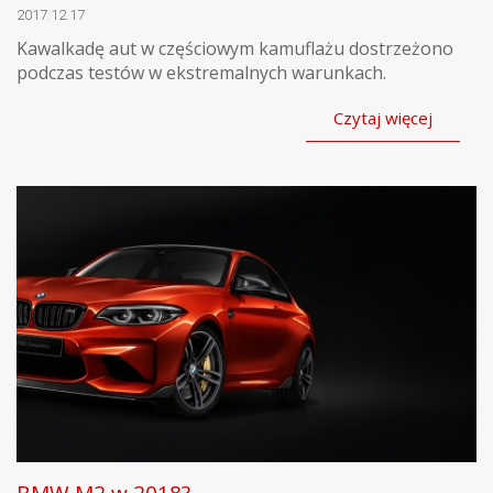
2017.12.17
Kawalkadę aut w częściowym kamuflażu dostrzeżono
podczas testów w ekstremalnych warunkach.
Czytaj więcej