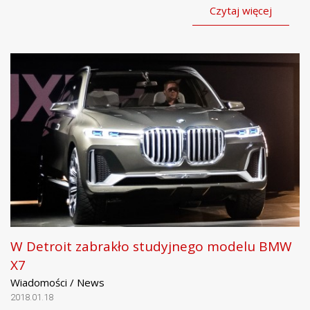
Czytaj więcej
W Detroit zabrakło studyjnego modelu BMW
X7
Wiadomości / News
2018.01.18