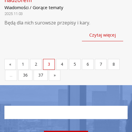
Wiadomości / Gorące tematy
2025.11.03
Będą dla nich surowsze przepisy i kary.
Czytaj więcej
«
1
2
3
4
5
6
7
8
...
36
37
»