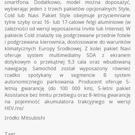
smartfona. Dodatkowo, model można doposażyć,
wybierając jeden z trzech pakietów opcjonalnych: Style,
Cold lub Navi. Pakiet Style obejmuje przyciemniane
tylne szyby oraz 16- lub 17-calowe felgi aluminiowe (w
zależności od wersji wyposażenia Invite lub Intense). W
pakiecie Cold znalazły się podgrzewane przednie fotele
i podgrzewana kierownica, dostosowane do warunków
klimatycznych Europy Środkowej. Z kolei pakiet Navi
oferuje system multimedialny SDA z ekranem
dotykowym o przekątnej 9,3 cala oraz wbudowaną
nawigację. Samochód został wyposażony również
rzadko spotykany w segmencie B system
autonomicznego parkowania. Producent oferuje 5-
letnią gwarancję (do 100 000 km), 5-letni pakiet
Assistance bez limitu przebiegu oraz 8-letnią gwarancję
na pojemność akumulatora trakcyjnego w wersji
HEV./ns/
źródło: Mitsubishi
Tagi: