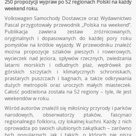
250 propozycji wypraw po 52 regionach Polski na każdy
weekend roku.
Volkswagen Samochody Dostawcze oraz Wydawnictwo
Pascal przygotowały przewodnik „Polska na weekend”.
Publikacja zawiera zestaw zróżnicowanych,
oryginalnych i dopasowanych do każdej pory roku
pomysłów na krótkie wyjazdy. W przewodniku znaleźć
można propozycje szlaków pieszych i rowerowych,
wycieczek nad jeziora, spływów rzecznych, zwiedzania
latarni morskich i odludnych plaż, wędrówek po
górskich szczytach i klimatycznych schroniskach,
prastarych puszczach i bagnach, a także odkrywania
dużych metropolii oraz uroczych małych miasteczek.
Całość podzielona została na 52 regiony – tyle, ile jest
weekendów w roku.
Wśród autorów znaleźli się miłośnicy przyrody i parków
narodowych, obserwatorzy ptaków, fascynaci
regionalnego folkloru, czy lokalnej kuchni. Każdy z nich
oprowadza po swoich ulubionych zakątkach – zarówno
tych popularnych, jak i takich, o których nie piszą