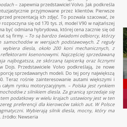
hodach
– zapewnia przedstawiciel Volvo. Jak podkreśla
ntuzjastycznie przyjmowane przez klientów. Pierwsze
 przed prezentacją ich zdjęć. To pozwala szacować, że
rozpoczyna się od 170 tys. zł, model V90 w najtańszej
a ma być odmiana hybrydowa, której cena zacznie się od
ut są firmy.
– To są bardzo świadomi odbiorcy, którzy
ich samochodów w wersjach podstawowych. Z reguły
, wybiera diesla, około 200 koni mechanicznych, z
 reflektorami ksenonowymi. Najczęściej sprzedawaną
sja najbogatsza, ze skórzaną tapicerką oraz licznymi
 Dojs. Przedstawiciele Volvo podkreślają, że nowe
porcję sprzedawanych modeli. Do tej pory największą
 40. Teraz rośnie zainteresowanie autami większymi i
a całym rynku motoryzacyjnym.
– Polska jest rynkiem
ochodów z silnikiem diesla. Za granicą sprzedaje się
stem podatkowy w wielu krajach ustawiony jest w ten
ereg preferencji dla kierowców takich aut. W Polsce
ragmatyczni. Wybierają silnik diesla, mocny, który ma
. źródło: Newseria