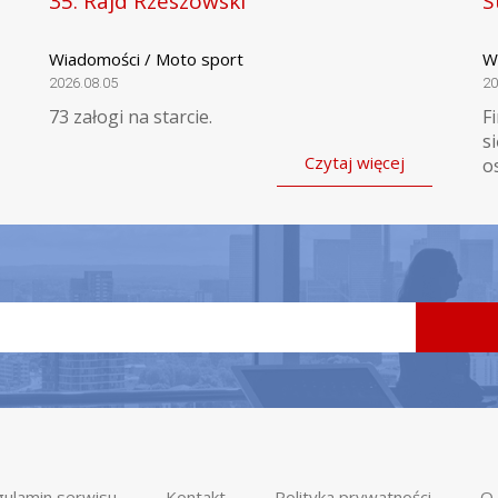
35. Rajd Rzeszowski
S
Wiadomości / Moto sport
W
2026.08.05
20
73 załogi na starcie.
F
s
Czytaj więcej
o
ulamin serwisu
Kontakt
Polityka prywatności
O 