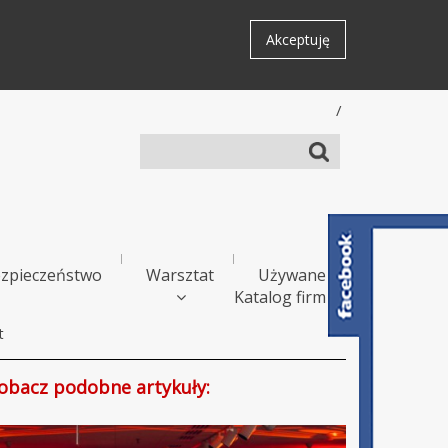
Akceptuję
/
zpieczeństwo
Warsztat
Używane
Katalog firm
t
obacz podobne artykuły: