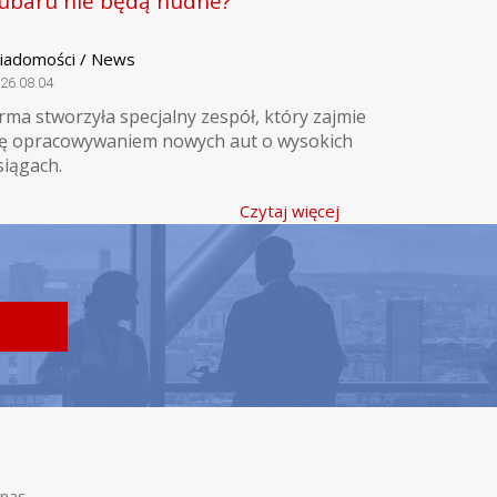
ubaru nie będą nudne?
iadomości / News
26.08.04
irma stworzyła specjalny zespół, który zajmie
ię opracowywaniem nowych aut o wysokich
siągach.
Czytaj więcej
nas