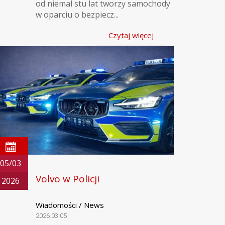
od niemal stu lat tworzy samochody
w oparciu o bezpiecz...
Czytaj więcej
05/03
Volvo w Policji
2026
Wiadomości / News
2026.03.05