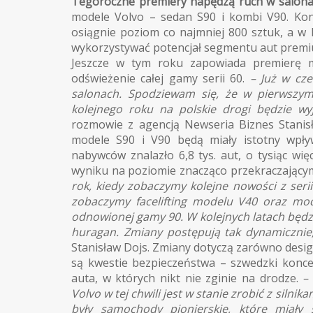
Tegoroczne premiery napędzą ruch w salona
modele Volvo – sedan S90 i kombi V90. Kon
osiągnie poziom co najmniej 800 sztuk, a w k
wykorzystywać potencjał segmentu aut premium
Jeszcze w tym roku zapowiada premierę 
odświeżenie całej gamy serii 60.
– Już w cz
salonach. Spodziewam się, że w pierwszy
kolejnego roku na polskie drogi będzie wy
rozmowie z agencją Newseria Biznes Stanis
modele S90 i V90 będą miały istotny wpł
nabywców znalazło 6,8 tys. aut, o tysiąc wi
wyniku na poziomie znacząco przekraczającym
rok, kiedy zobaczymy kolejne nowości z seri
zobaczymy facelifting modelu V40 oraz mod
odnowionej gamy 90. W kolejnych latach będz
huragan. Zmiany postępują tak dynamicznie, j
Stanisław Dojs. Zmiany dotyczą zarówno design
są kwestie bezpieczeństwa – szwedzki konce
auta, w których nikt nie zginie na drodze.
–
Volvo w tej chwili jest w stanie zrobić z silni
były samochody pionierskie, które miały s