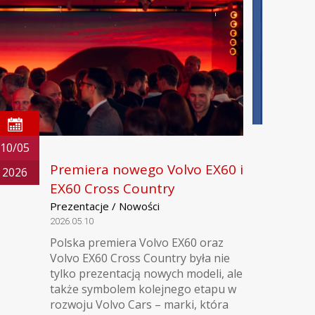
10/05
Premiera nowego Volvo EX60 i
2026
EX60 Cross Country
Prezentacje / Nowości
2026.05.10
Polska premiera Volvo EX60 oraz
Volvo EX60 Cross Country była nie
tylko prezentacją nowych modeli, ale
także symbolem kolejnego etapu w
rozwoju Volvo Cars – marki, która