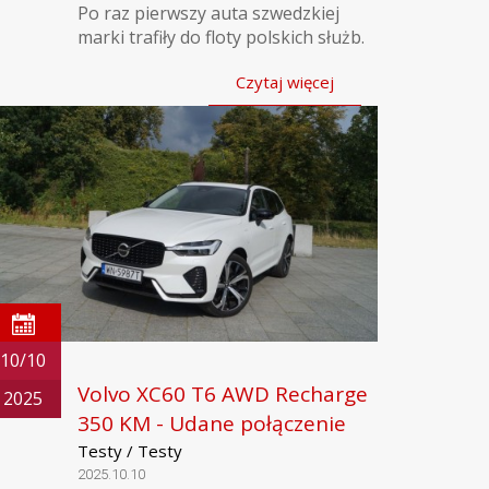
Po raz pierwszy auta szwedzkiej
marki trafiły do floty polskich służb.
Czytaj więcej
10/10
Volvo XC60 T6 AWD Recharge
2025
350 KM - Udane połączenie
Testy / Testy
2025.10.10