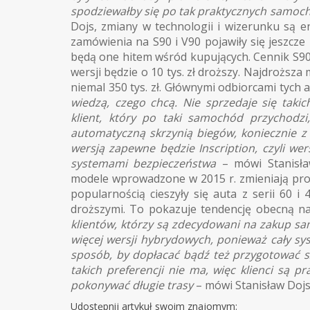
spodziewałby się po tak praktycznych samoc
Dojs, zmiany w technologii i wizerunku są e
zamówienia na S90 i V90 pojawiły się jeszcze
będą one hitem wśród kupujących. Cennik S90 
wersji będzie o 10 tys. zł droższy. Najdroższ
niemal 350 tys. zł. Głównymi odbiorcami tych a
wiedzą, czego chcą. Nie sprzedaje się tak
klient, który po taki samochód przychodzi
automatyczną skrzynią biegów, koniecznie z
wersją zapewne będzie Inscription, czyli wer
systemami bezpieczeństwa
– mówi Stanisław
modele wprowadzone w 2015 r. zmieniają pro
popularnością cieszyły się auta z serii 60 i
droższymi. To pokazuje tendencję obecną n
klientów, którzy są zdecydowani na zakup sam
więcej wersji hybrydowych, ponieważ cały sy
sposób, by dopłacać bądź też przygotować sz
takich preferencji nie ma, więc klienci są p
pokonywać długie trasy
– mówi Stanisław Dojs
Udostępnij artykuł swoim znajomym: