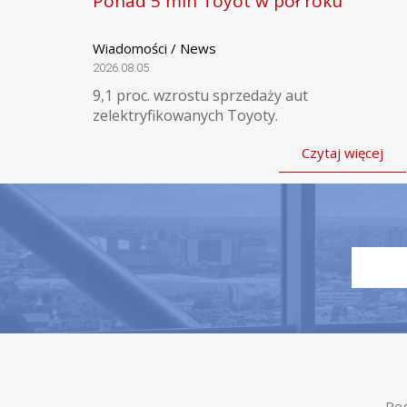
Ponad 5 mln Toyot w pół roku
Wiadomości / News
2026.08.05
9,1 proc. wzrostu sprzedaży aut
zelektryfikowanych Toyoty.
Czytaj więcej
Reg