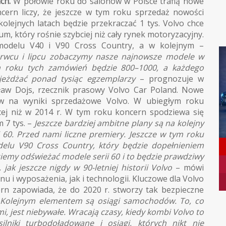
ch.
W połowie roku do salonów w Polsce trafią nowe
cern liczy, że jeszcze w tym roku sprzedaż nowości
olejnych latach będzie przekraczać 1 tys. Volvo chce
, który rośnie szybciej niż cały rynek motoryzacyjny.
modelu V40 i V90 Cross Country, a w kolejnym –
erwcu i lipcu zobaczymy nasze najnowsze modele w
m roku tych zamówień będzie 800–1000, a każdego
jeżdżać ponad tysiąc egzemplarzy
– prognozuje w
ław Dojs, rzecznik prasowy Volvo Car Poland. Nowe
yw na wyniki sprzedażowe Volvo. W ubiegłym roku
ęcej niż w 2014 r. W tym roku koncern spodziewa się
 7 tys. –
Jeszcze bardziej ambitne plany są na kolejny
i 60. Przed nami liczne premiery. Jeszcze w tym roku
elu V90 Cross Country, który będzie dopełnieniem
iemy odświeżać modele serii 60 i to będzie prawdziwy
ak jeszcze nigdy w 90-letniej historii Volvo
– mówi
u i wyposażenia, jak i technologii. Kluczowe dla Volvo
rn zapowiada, że do 2020 r. stworzy tak bezpieczne
 Kolejnym elementem są osiągi samochodów. To, co
kami, jest niebywałe. Wracają czasy, kiedy kombi Volvo to
ilniki turbodoładowane i osiągi, których nikt nie