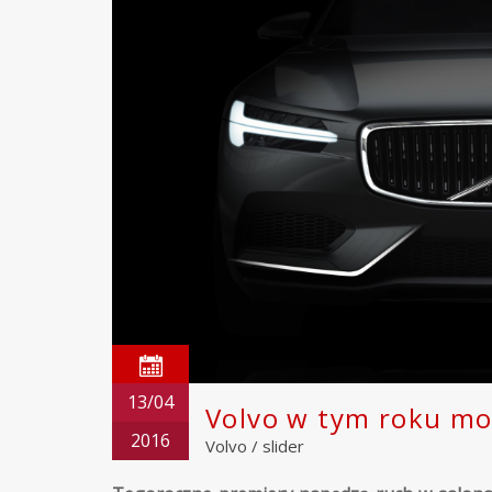
13/04
Volvo w tym roku mo
2016
Volvo
/
slider