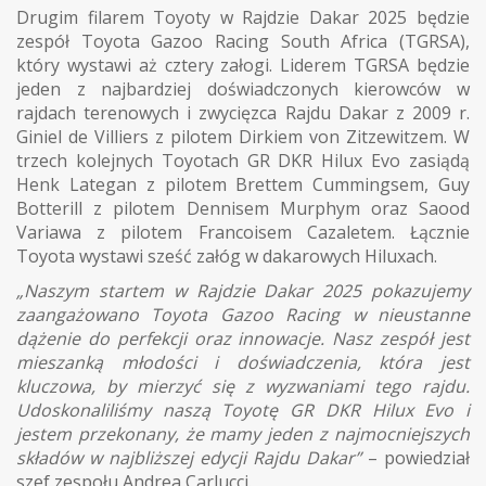
Drugim filarem Toyoty w Rajdzie Dakar 2025 będzie
zespół Toyota Gazoo Racing South Africa (TGRSA),
który wystawi aż cztery załogi. Liderem TGRSA będzie
jeden z najbardziej doświadczonych kierowców w
rajdach terenowych i zwycięzca Rajdu Dakar z 2009 r.
Giniel de Villiers z pilotem Dirkiem von Zitzewitzem. W
trzech kolejnych Toyotach GR DKR Hilux Evo zasiądą
Henk Lategan z pilotem Brettem Cummingsem, Guy
Botterill z pilotem Dennisem Murphym oraz Saood
Variawa z pilotem Francoisem Cazaletem. Łącznie
Toyota wystawi sześć załóg w dakarowych Hiluxach.
„Naszym startem w Rajdzie Dakar 2025 pokazujemy
zaangażowano Toyota Gazoo Racing w nieustanne
dążenie do perfekcji oraz innowacje. Nasz zespół jest
mieszanką młodości i doświadczenia, która jest
kluczowa, by mierzyć się z wyzwaniami tego rajdu.
Udoskonaliliśmy naszą Toyotę GR DKR Hilux Evo i
jestem przekonany, że mamy jeden z najmocniejszych
składów w najbliższej edycji Rajdu Dakar”
– powiedział
szef zespołu Andrea Carlucci.