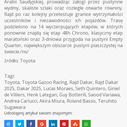
Arabii Saudyjskiej, prowadząc załogi przez pustynne
wydmy, skaliste szlaki oraz rozległe otwarte równiny.
Rajd po raz kolejny przetestuje granice wytrzymałości
uczestników i niezawodności ich pojazdów. Trasę
podzielono na 14 wyczerpujących etapów, w których
ponownie znajdą się etap 48h Chrono, klasyczny etap
maratoński oraz 3-dniowa przygoda na pustyni Empty
Quarter, największym obszarze pustyni piaszczystej na
świecie./ns/
źródło: Toyota
Tagi:
Toyota
,
Toyota Gazoo Racing
,
Rajd Dakar
,
Rajd Dakar
2025
,
Dakar 2025
,
Lucas Moraes
,
Seth Quintero
,
Giniel
de Villiers
,
Henk Lategan
,
Guy Botterill
,
Saood Variawa
,
Andrea Carlucci
,
Akira Miura
,
Roland Basso
,
Teruhito
Sugawara
Udostępnij artykuł swoim znajomym: