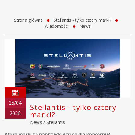
Strona główna
Stellantis - tylko cztery marki?
Wiadomości
News
25/04
Stellantis - tylko cztery
marki?
2026
News
/
Stellantis
Które marki są naprawdę ważne dla koncernu?