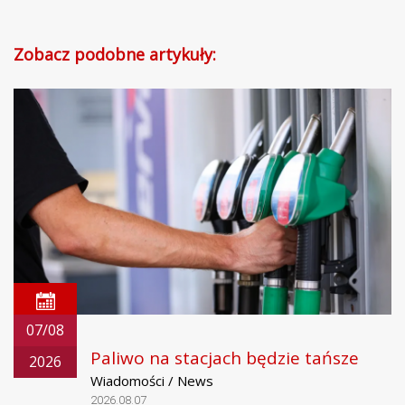
Zobacz podobne artykuły:
07/08
Paliwo na stacjach będzie tańsze
2026
Wiadomości / News
2026.08.07