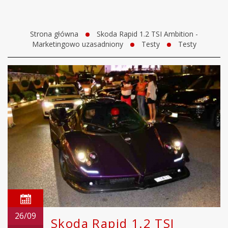
Strona główna
Skoda Rapid 1.2 TSI Ambition -
Marketingowo uzasadniony
Testy
Testy
26/09
Skoda Rapid 1.2 TSI