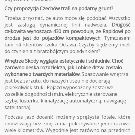
Czy propozycja Czechów trafi na podatny grunt?
Trzeba przyznać, że auto może się podobać. Wszystko
jest zasługą dynamicznej linii nadwozia.
Długość
całkowita wynosząca 430 cm powoduje, że Rapidowi po
drodze jest do pojazdów kompaktowych.
Tymczasem
tam n
a
klientów czeka Octavia...Czyżby będziemy mieli
do czynienia z bratobójczym pojedynkiem?
Wnętrze Skody wygląda estetycznie i schludnie. Choć
zarówno deska rozdzielcza, jak i obicie drzwi zostało
wykonane z twardych materiałów.
Spasowanie wnętrza
jest bez zarzutu, do naszych uszu nie docierają
jakiekolwiek stuki. Pojazd wyposażony został we
wszelkie dogodności (m.in. elektrycznie sterowane
szyby, lusterka, klimatyzację automatyczną, nawigację
satelitarną).
Podczas jazd docenić możemy sprężyste fotele, które
umożliwiają bez zmęczenia pokonywanie jednorazowo
wiele kilometrów. Wygodnie jest zarówno na przednich