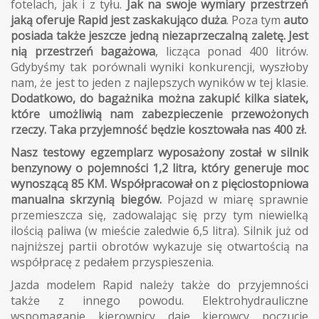
fotelach, jak i z tyłu.
Jak na swoje wymiary przestrzeń
jaką oferuje Rapid jest zaskakująco duża
. Poza tym
auto
posiada także jeszcze jedną niezaprzeczalną zaletę. Jest
nią przestrzeń bagażowa
, licząca ponad 400 litrów.
Gdybyśmy tak porównali wyniki konkurencji, wyszłoby
nam, że jest to jeden z najlepszych wyników w tej klasie.
Dodatkowo, do bagażnika można zakupić kilka siatek,
które umożliwią nam zabezpieczenie przewożonych
rzeczy. Taka przyjemność będzie kosztowała nas 400 zł.
Nasz testowy egzemplarz wyposażony został w silnik
benzynowy o pojemności 1,2 litra, który generuje moc
wynoszącą 85 KM. Współpracował on z pięciostopniowa
manualna skrzynią biegów.
Pojazd w miarę sprawnie
przemieszcza się, zadowalając się przy tym niewielką
ilością paliwa (w mieście zaledwie 6,5 litra). Silnik już od
najniższej partii obrotów wykazuje się otwartością na
współpracę z pedałem przyspieszenia.
Jazda modelem Rapid należy także do przyjemności
także z innego powodu. Elektrohydrauliczne
wspomaganie kierownicy daje kierowcy poczucie