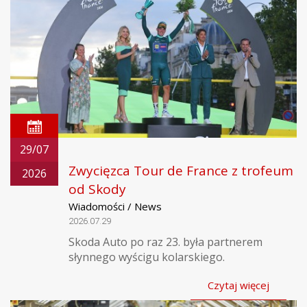
29/07
Zwycięzca Tour de France z trofeum
2026
od Skody
Wiadomości / News
2026.07.29
Skoda Auto po raz 23. była partnerem
słynnego wyścigu kolarskiego.
Czytaj więcej