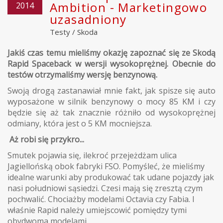
Ambition - Marketingowo
2014
uzasadniony
Testy
/
Skoda
Jakiś czas temu mieliśmy okazję zapoznać się ze Skodą
Rapid Spaceback w wersji wysokoprężnej. Obecnie do
testów otrzymaliśmy wersję benzynową.
Swoją drogą zastanawiał mnie fakt, jak spisze się auto
wyposażone w silnik benzynowy o mocy 85 KM i czy
będzie się aż tak znacznie różniło od wysokoprężnej
odmiany, która jest o 5 KM mocniejsza.
Aż robi się przykro...
Smutek pojawia się, ilekroć przejeżdżam ulica
Jagiellońską obok fabryki FSO. Pomyśleć, że mieliśmy
idealne warunki aby produkować tak udane pojazdy jak
nasi południowi sąsiedzi. Czesi mają się zresztą czym
pochwalić. Chociażby modelami Octavia czy Fabia. I
właśnie Rapid należy umiejscowić pomiędzy tymi
obydwoma modelami.