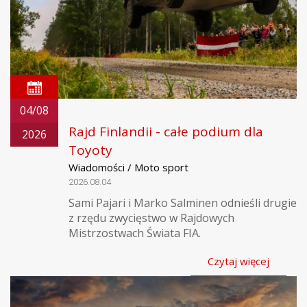
04/08
Rajd Finlandii - całe podium dla
2026
Toyoty
Wiadomości / Moto sport
2026.08.04
Sami Pajari i Marko Salminen odnieśli drugie
z rzędu zwycięstwo w Rajdowych
Mistrzostwach Świata FIA.
Czytaj więcej