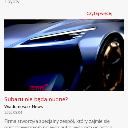
Toyoty.
Czytaj więcej
Subaru nie będą nudne?
Wiadomości / News
2026.08.04
Firma stworzyła specjalny zespół, który zajmie się
opracowywaniem nowych aut o wysokich osiągach.