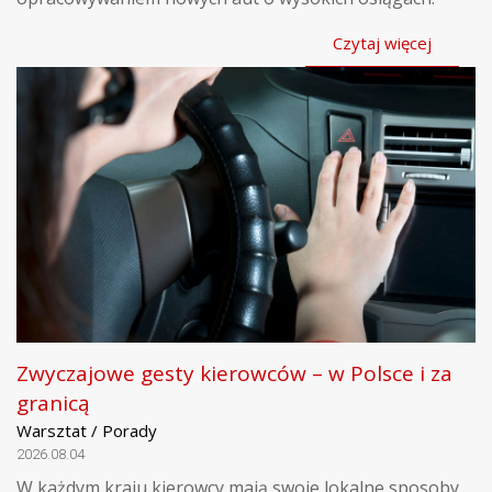
Czytaj więcej
Zwyczajowe gesty kierowców – w Polsce i za
granicą
Warsztat / Porady
2026.08.04
W każdym kraju kierowcy mają swoje lokalne sposoby