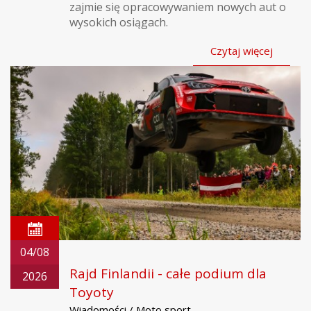
zajmie się opracowywaniem nowych aut o
wysokich osiągach.
Czytaj więcej
04/08
Rajd Finlandii - całe podium dla
2026
Toyoty
Wiadomości / Moto sport