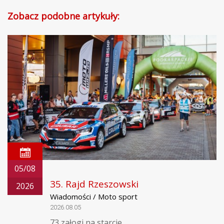
Zobacz podobne artykuły:
05/08
35. Rajd Rzeszowski
2026
Wiadomości / Moto sport
2026.08.05
73 załogi na starcie.