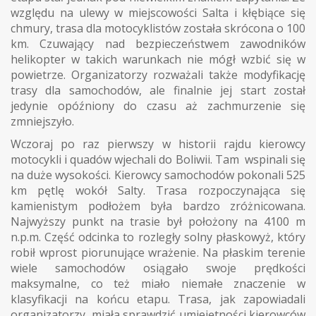
względu na ulewy w miejscowości Salta i kłębiące się
chmury, trasa dla motocyklistów została skrócona o 100
km. Czuwający nad bezpieczeństwem zawodników
helikopter w takich warunkach nie mógł wzbić się w
powietrze. Organizatorzy rozważali także modyfikację
trasy dla samochodów, ale finalnie jej start został
jedynie opóźniony do czasu aż zachmurzenie się
zmniejszyło.
Wczoraj po raz pierwszy w historii rajdu kierowcy
motocykli i quadów wjechali do Boliwii. Tam wspinali się
na duże wysokości. Kierowcy samochodów pokonali 525
km pętlę wokół Salty. Trasa rozpoczynająca się
kamienistym podłożem była bardzo zróżnicowana.
Najwyższy punkt na trasie był położony na 4100 m
n.p.m. Część odcinka to rozległy solny płaskowyż, który
robił wprost piorunujące wrażenie. Na płaskim terenie
wiele samochodów osiągało swoje prędkości
maksymalne, co też miało niemałe znaczenie w
klasyfikacji na końcu etapu. Trasa, jak zapowiadali
organizatorzy, miała sprawdzić umiejętności kierowców