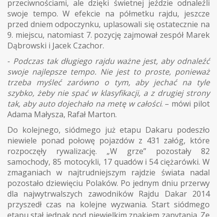
przeciwnościami, ale dzięki świetnej jeździe odnaleźli
swoje tempo. W efekcie na półmetku rajdu, jeszcze
przed dniem odpoczynku, uplasowali się ostatecznie na
9. miejscu, natomiast 7. pozycję zajmował zespół Marek
Dąbrowski i Jacek Czachor.
-
Podczas tak długiego rajdu ważne jest, aby odnaleźć
swoje najlepsze tempo. Nie jest to proste, ponieważ
trzeba myśleć zarówno o tym, aby jechać na tyle
szybko, żeby nie spać w klasyfikacji, a z drugiej strony
tak, aby auto dojechało na metę w całości
. – mówi pilot
Adama Małysza, Rafał Marton.
Do kolejnego, siódmego już etapu Dakaru podeszło
niewiele ponad połowę pojazdów z 431 załóg, które
rozpoczęły rywalizację. „W grze” pozostały 82
samochody, 85 motocykli, 17 quadów i 54 ciężarówki. W
zmaganiach w najtrudniejszym rajdzie świata nadal
pozostało dziewięciu Polaków. Po jednym dniu przerwy
dla najwytrwalszych zawodników Rajdu Dakar 2014
przyszedł czas na kolejne wyzwania. Start siódmego
etapu stał jednak pod niewielkim znakiem zapytania. Ze