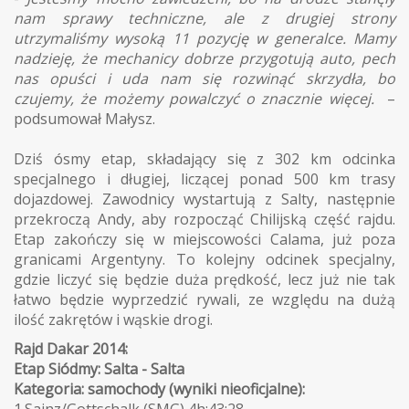
nam sprawy techniczne, ale z drugiej strony
utrzymaliśmy wysoką 11 pozycję w generalce. Mamy
nadzieję, że mechanicy dobrze przygotują auto, pech
nas opuści i uda nam się rozwinąć skrzydła, bo
czujemy, że możemy powalczyć o znacznie więcej.
–
podsumował Małysz.
Dziś ósmy etap, składający się z 302 km odcinka
specjalnego i długiej, liczącej ponad 500 km trasy
dojazdowej. Zawodnicy wystartują z Salty, następnie
przekroczą Andy, aby rozpocząć Chilijską część rajdu.
Etap zakończy się w miejscowości Calama, już poza
granicami Argentyny. To kolejny odcinek specjalny,
gdzie liczyć się będzie duża prędkość, lecz już nie tak
łatwo będzie wyprzedzić rywali, ze względu na dużą
ilość zakrętów i wąskie drogi.
Rajd Dakar 2014:
Etap Siódmy: Salta - Salta
Kategoria: samochody (wyniki nieoficjalne):
1.Sainz/Gottschalk (SMG) 4h:43:28