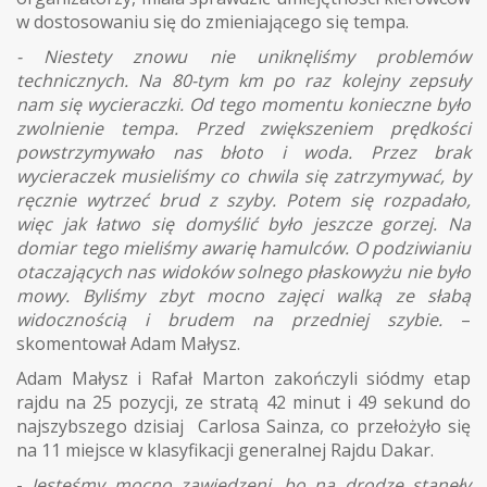
w dostosowaniu się do zmieniającego się tempa.
- Niestety znowu nie uniknęliśmy problemów
technicznych. Na 80-tym km po raz kolejny zepsuły
nam się wycieraczki. Od tego momentu konieczne było
zwolnienie tempa. Przed zwiększeniem prędkości
powstrzymywało nas błoto i woda. Przez brak
wycieraczek musieliśmy co chwila się zatrzymywać, by
ręcznie wytrzeć brud z szyby. Potem się rozpadało,
więc jak łatwo się domyślić było jeszcze gorzej. Na
domiar tego mieliśmy awarię hamulców. O podziwianiu
otaczających nas widoków solnego płaskowyżu nie było
mowy. Byliśmy zbyt mocno zajęci walką ze słabą
widocznością i brudem na przedniej szybie.
–
skomentował Adam Małysz.
Adam Małysz i Rafał Marton zakończyli siódmy etap
rajdu na 25 pozycji, ze stratą 42 minut i 49 sekund do
najszybszego dzisiaj Carlosa Sainza, co przełożyło się
na 11 miejsce w klasyfikacji generalnej Rajdu Dakar.
-
Jesteśmy mocno zawiedzeni, bo na drodze stanęły