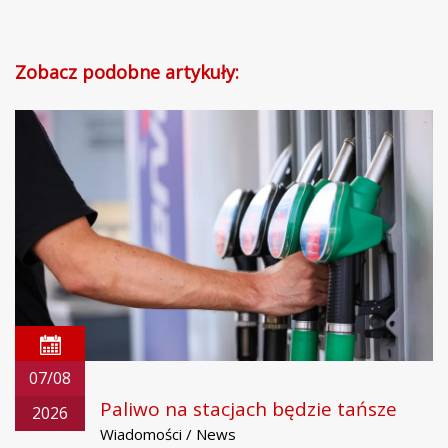
Zobacz podobne artykuły:
07/08
Paliwo na stacjach będzie tańsze
2026
Wiadomości / News