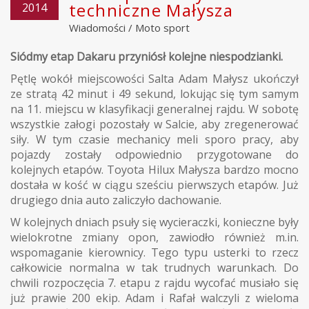
techniczne Małysza
2014
Wiadomości
/
Moto sport
Siódmy etap Dakaru przyniósł kolejne niespodzianki.
Pętlę wokół miejscowości Salta Adam Małysz ukończył
ze stratą 42 minut i 49 sekund, lokując się tym samym
na 11. miejscu w klasyfikacji generalnej rajdu. W sobotę
wszystkie załogi pozostały w Salcie, aby zregenerować
siły. W tym czasie mechanicy meli sporo pracy, aby
pojazdy zostały odpowiednio przygotowane do
kolejnych etapów. Toyota Hilux Małysza bardzo mocno
dostała w kość w ciągu sześciu pierwszych etapów. Już
drugiego dnia auto zaliczyło dachowanie.
W kolejnych dniach psuły się wycieraczki, konieczne były
wielokrotne zmiany opon, zawiodło również m.in.
wspomaganie kierownicy. Tego typu usterki to rzecz
całkowicie normalna w tak trudnych warunkach. Do
chwili rozpoczęcia 7. etapu z rajdu wycofać musiało się
już prawie 200 ekip. Adam i Rafał walczyli z wieloma