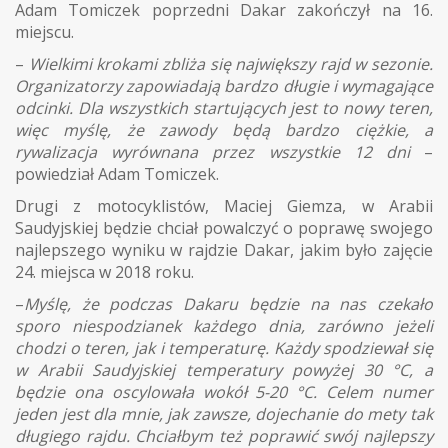
Adam Tomiczek poprzedni Dakar zakończył na 16.
miejscu.
–
Wielkimi krokami zbliża się największy rajd w sezonie.
Organizatorzy zapowiadają bardzo długie i wymagające
odcinki. Dla wszystkich startujących jest to nowy teren,
więc myślę, że zawody będą bardzo ciężkie, a
rywalizacja wyrównana przez wszystkie 12 dni
–
powiedział Adam Tomiczek.
Drugi z motocyklistów, Maciej Giemza, w Arabii
Saudyjskiej będzie chciał powalczyć o poprawę swojego
najlepszego wyniku w rajdzie Dakar, jakim było zajęcie
24. miejsca w 2018 roku.
–
Myślę, że podczas Dakaru będzie na nas czekało
sporo niespodzianek każdego dnia, zarówno jeżeli
chodzi o teren, jak i temperaturę. Każdy spodziewał się
w Arabii Saudyjskiej temperatury powyżej 30 °C, a
będzie ona oscylowała wokół 5-20 °C. Celem numer
jeden jest dla mnie, jak zawsze, dojechanie do mety tak
długiego rajdu. Chciałbym też poprawić swój najlepszy