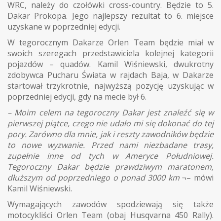
WRC, należy do czołówki cross-country. Będzie to 5.
Dakar Prokopa. Jego najlepszy rezultat to 6. miejsce
uzyskane w poprzedniej edycji.
W tegorocznym Dakarze Orlen Team będzie miał w
swoich szeregach przedstawiciela kolejnej kategorii
pojazdów – quadów. Kamil Wiśniewski, dwukrotny
zdobywca Pucharu Świata w rajdach Baja, w Dakarze
startował trzykrotnie, najwyższą pozycję uzyskując w
poprzedniej edycji, gdy na mecie był 6.
– Moim celem na tegoroczny Dakar jest znaleźć się w
pierwszej piątce, czego nie udało mi się dokonać do tej
pory. Zarówno dla mnie, jak i reszty zawodników będzie
to nowe wyzwanie. Przed nami niezbadane trasy,
zupełnie inne od tych w Ameryce Południowej.
Tegoroczny Dakar będzie prawdziwym maratonem,
dłuższym od poprzedniego o ponad 3000 km
¬– mówi
Kamil Wiśniewski.
Wymagających zawodów spodziewają się także
motocykliści Orlen Team (obaj Husqvarna 450 Rally).