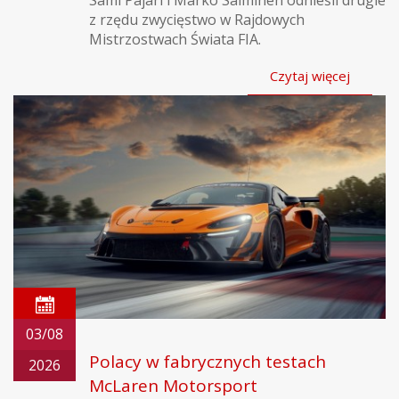
Sami Pajari i Marko Salminen odnieśli drugie
z rzędu zwycięstwo w Rajdowych
Mistrzostwach Świata FIA.
Czytaj więcej
03/08
Polacy w fabrycznych testach
2026
McLaren Motorsport