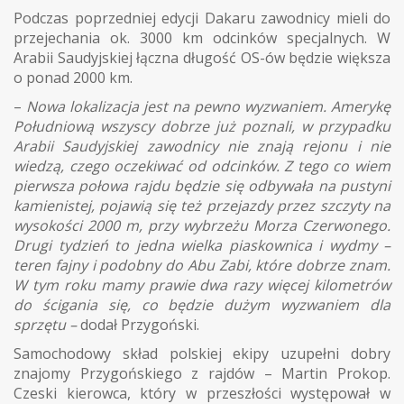
Podczas poprzedniej edycji Dakaru zawodnicy mieli do
przejechania ok. 3000 km odcinków specjalnych. W
Arabii Saudyjskiej łączna długość OS-ów będzie większa
o ponad 2000 km.
–
Nowa lokalizacja jest na pewno wyzwaniem. Amerykę
Południową wszyscy dobrze już poznali, w przypadku
Arabii Saudyjskiej zawodnicy nie znają rejonu i nie
wiedzą, czego oczekiwać od odcinków. Z tego co wiem
pierwsza połowa rajdu będzie się odbywała na pustyni
kamienistej, pojawią się też przejazdy przez szczyty na
wysokości 2000 m, przy wybrzeżu Morza Czerwonego.
Drugi tydzień to jedna wielka piaskownica i wydmy –
teren fajny i podobny do Abu Zabi, które dobrze znam.
W tym roku mamy prawie dwa razy więcej kilometrów
do ścigania się, co będzie dużym wyzwaniem dla
sprzętu –
dodał Przygoński.
Samochodowy skład polskiej ekipy uzupełni dobry
znajomy Przygońskiego z rajdów – Martin Prokop.
Czeski kierowca, który w przeszłości występował w