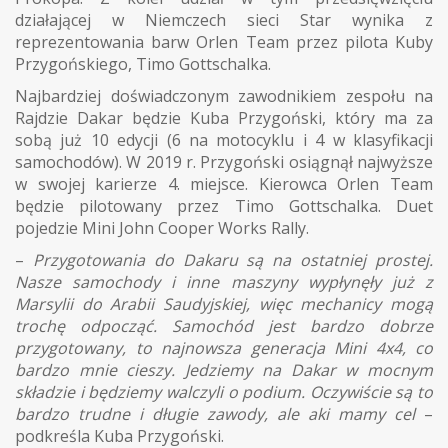
działającej w Niemczech sieci Star wynika z
reprezentowania barw Orlen Team przez pilota Kuby
Przygońskiego, Timo Gottschalka.
Najbardziej doświadczonym zawodnikiem zespołu na
Rajdzie Dakar będzie Kuba Przygoński, który ma za
sobą już 10 edycji (6 na motocyklu i 4 w klasyfikacji
samochodów). W 2019 r. Przygoński osiągnął najwyższe
w swojej karierze 4. miejsce. Kierowca Orlen Team
będzie pilotowany przez Timo Gottschalka. Duet
pojedzie Mini John Cooper Works Rally.
–
Przygotowania do Dakaru są na ostatniej prostej.
Nasze samochody i inne maszyny wypłynęły już z
Marsylii do Arabii Saudyjskiej, więc mechanicy mogą
trochę odpocząć. Samochód jest bardzo dobrze
przygotowany, to najnowsza generacja Mini 4x4, co
bardzo mnie cieszy. Jedziemy na Dakar w mocnym
składzie i będziemy walczyli o podium. Oczywiście są to
bardzo trudne i długie zawody, ale aki mamy cel
–
podkreśla Kuba Przygoński.