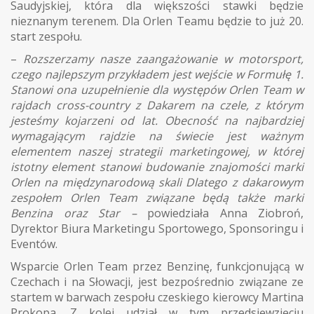
Saudyjskiej, która dla większości stawki będzie
nieznanym terenem. Dla Orlen Teamu będzie to już 20.
start zespołu.
–
Rozszerzamy nasze zaangażowanie w motorsport,
czego najlepszym przykładem jest wejście w Formułę 1.
Stanowi ona uzupełnienie dla występów Orlen Team w
rajdach cross-country z Dakarem na czele, z którym
jesteśmy kojarzeni od lat. Obecność na najbardziej
wymagającym rajdzie na świecie jest ważnym
elementem naszej strategii marketingowej, w której
istotny element stanowi budowanie znajomości marki
Orlen na międzynarodową skali Dlatego z dakarowym
zespołem Orlen Team związane będą także marki
Benzina oraz Star –
powiedziała Anna Ziobroń,
Dyrektor Biura Marketingu Sportowego, Sponsoringu i
Eventów.
Wsparcie Orlen Team przez Benzinę, funkcjonującą w
Czechach i na Słowacji, jest bezpośrednio związane ze
startem w barwach zespołu czeskiego kierowcy Martina
Prokopa. Z kolei udział w tym przedsięwzięciu