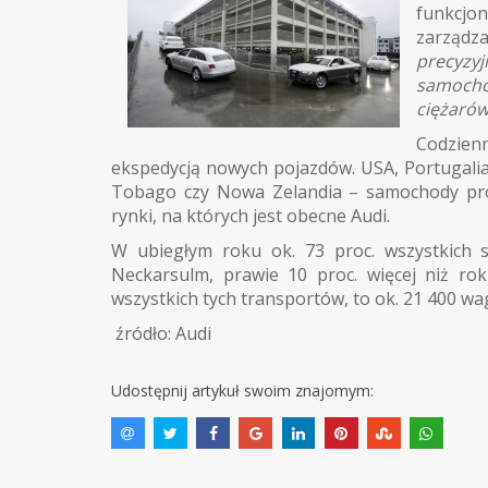
funkcjo
zarządz
precyz
samocho
ciężaró
Codzienn
ekspedycją nowych pojazdów. USA, Portugalia,
Tobago czy Nowa Zelandia – samochody pr
rynki, na których jest obecne Audi.
W ubiegłym roku ok. 73 proc. wszystkich
Neckarsulm, prawie 10 proc. więcej niż rok
wszystkich tych transportów, to ok. 21 400 w
źródło: Audi
Udostępnij artykuł swoim znajomym: