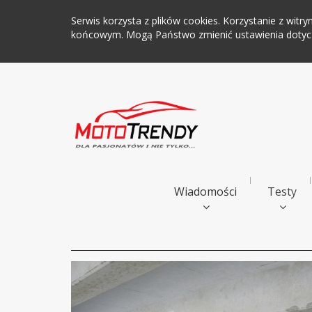
Serwis korzysta z plików cookies. Korzystanie z wi
końcowym. Mogą Państwo zmienić ustawienia dotyczą
Wiadomości
Testy