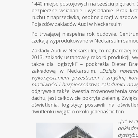
1440 miejsc postojowych na sześciu piętrach.
bezpieczne wsiadanie i wysiadanie. Brak kr
ruchu z naprzeciwka, osobne drogi wjazdowe
Pojazdów zakładów Audi w Neckarsulm.
Po trwającej niespełna rok budowie, Centru
czekają wyprodukowane w Neckarsulm samocho
Zakłady Audi w Neckarsulm, to najbardziej
2013, zakłady ustanowiły rekord produkcji, 
także dla logistyki“ – podkreśla Dieter Bra
zakładową w Neckarsulm.
„Dzięki nowem
wykorzystaniem przestrzeni i zmyślną kon
możliwości i bezpieczeństwo załadunku no
odgrywała także kwestia zrównoważenia środ
dachu, jest całkowicie pokryta zielenią. Zwięks
oświetlenia, logistycy postawili na oświet
dwutlenku węgla o około jedenaście ton.
„Już w c
dokład
dystryb