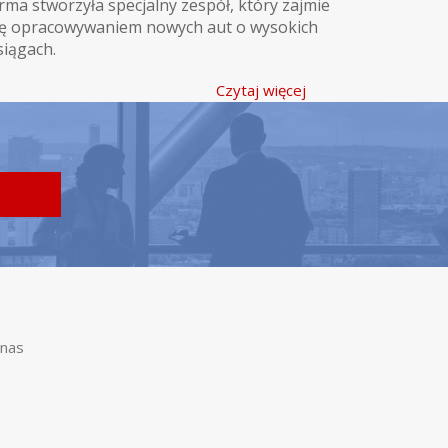
irma stworzyła specjalny zespół, który zajmie
ię opracowywaniem nowych aut o wysokich
siągach.
Czytaj więcej
nas