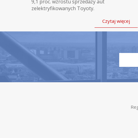
9,1 proc. wzrostu sprzedaży aut
zelektryfikowanych Toyoty.
Czytaj więcej
Reg