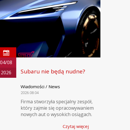
04/08
Subaru nie będą nudne?
2026
Wiadomości / News
2026.08.04
Firma stworzyła specjalny zespół,
który zajmie się opracowywaniem
nowych aut o wysokich osiągach.
Czytaj więcej