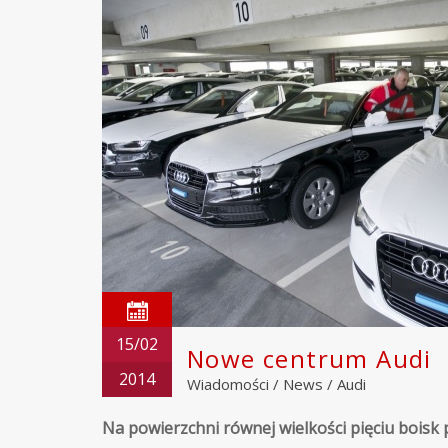
15/02
Nowe centrum Audi
2014
Wiadomości
/
News
/
Audi
Na powierzchni równej wielkości pięciu boisk