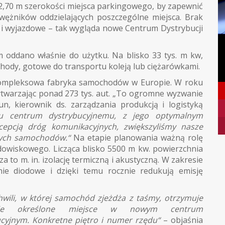
 2,70 m szerokości miejsca parkingowego, by zapewnić
awężników oddzielających poszczególne miejsca. Brak
 i wyjazdowe – tak wygląda nowe Centrum Dystrybucji
m oddano właśnie do użytku. Na blisko 33 tys. m kw,
dy, gotowe do transportu koleją lub ciężarówkami.
 kompleksowa fabryka samochodów w Europie. W roku
wytwarzając ponad 273 tys. aut. „To ogromne wyzwanie
un, kierownik ds. zarządzania produkcją i logistyką
u centrum dystrybucyjnemu, z jego optymalnym
cepcją dróg komunikacyjnych, zwiększyliśmy nasze
wych samochodów.“
Na etapie planowania ważną rolę
owiskowego. Licząca blisko 5500 m kw. powierzchnia
za to m. in. izolację termiczną i akustyczną. W zakresie
lenie diodowe i dzięki temu rocznie redukują emisję
hwili, w której samochód zjeżdża z taśmy, otrzymuje
nie określone miejsce w nowym centrum
ucyjnym. Konkretne piętro i numer rzędu“
– objaśnia