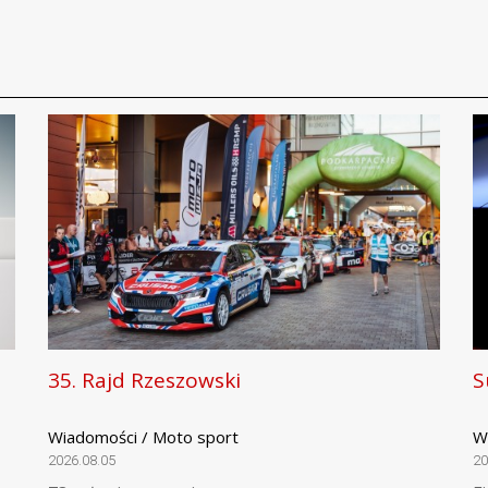
35. Rajd Rzeszowski
S
Wiadomości / Moto sport
W
2026.08.05
20