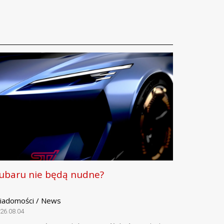
ubaru nie będą nudne?
iadomości / News
26.08.04