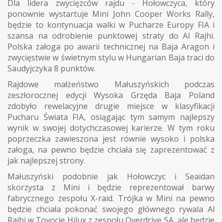
Dla lidera zwycięzców rajdu - Hołowczyca, który
ponownie wystartuje Mini John Cooper Works Rally,
będzie to kontynuacja walki w Pucharze Europy FIA i
szansa na odrobienie punktowej straty do Al Rajhi.
Polska załoga po awarii technicznej na Baja Aragon i
zwycięstwie w świetnym stylu w Hungarian Baja traci do
Saudyjczyka 8 punktów.
Rajdowe małżeństwo Małuszyńskich podczas
zeszłorocznej edycji Wysoka Grzęda Baja Poland
zdobyło rewelacyjne drugie miejsce w klasyfikacji
Pucharu Świata FIA, osiągając tym samym najlepszy
wynik w swojej dotychczasowej karierze. W tym roku
poprzeczka zawieszona jest równie wysoko i polska
załoga, na pewno będzie chciała się zaprezentować z
jak najlepszej strony.
Małuszyński podobnie jak Hołowczyc i Seaidan
skorzysta z Mini i będzie reprezentował barwy
fabrycznego zespołu X-raid. Trójka w Mini na pewno
będzie chciała pokonać swojego głównego rywala Al
Rajhi w Toyocie Hilux z zespołu Overdrive SA, ale będzie