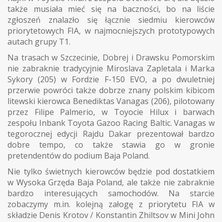
także musiała mieć się na baczności, bo na liście
zgłoszeń znalazło się łącznie siedmiu kierowców
priorytetowych FIA, w najmocniejszych prototypowych
autach grupy T1.
Na trasach w Szczecinie, Dobrej i Drawsku Pomorskim
nie zabraknie tradycyjnie Miroslava Zapletala i Marka
Sykory (205) w Fordzie F-150 EVO, a po dwuletniej
przerwie powróci także dobrze znany polskim kibicom
litewski kierowca Benediktas Vanagas (206), pilotowany
przez Filipe Palmerio, w Toyocie Hilux i barwach
zespołu Inbank Toyota Gazoo Racing Baltic. Vanagas w
tegorocznej edycji Rajdu Dakar prezentował bardzo
dobre tempo, co także stawia go w gronie
pretendentów do podium Baja Poland.
Nie tylko świetnych kierowców będzie pod dostatkiem
w Wysoka Grzęda Baja Poland, ale także nie zabraknie
bardzo interesujących samochodów. Na starcie
zobaczymy m.in. kolejną załogę z priorytetu FIA w
składzie Denis Krotov / Konstantin Zhiltsov w Mini John