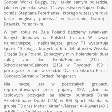
Cooper Works Buggy, czyli takim samym pojeździe,
jakim w tym roku swoje 14 zwycięstwo w Rajdzie Dakar
odniósł Stephane Peterhansel, którego w zeszłym roku
także mogliśmy podziwiać w Szczecinie, Dobrej i
Drawsku Pomorskim.
W tym roku na Baja Poland będziemy świadkami
licznych debiutów na Polskich trasach. W stawce
najmocniejszej i najliczniejszej grupy T1 wystartuje
łącznie 13 załóg, z których aż 6 to debiutanci w Wysoka
Grzęda Baja Poland. Zobaczymy m.in. holenderski duet
załóg van den Brink/Heimans (212) i
Schoolderman/Salmons (215) w Toyotach 150 i
portugalski zespół w składzie Dias da Silva/Sa Pires i
Condeso/Serrao w Fordach Rengerach.
Nie inaczej jest w pozostałych grupach,
reprezentowanych przez pojazdy SSV, gdzie na
czołowych pozycjach są liderzy punktacji Dania
Akeel/Stepane Duple (216) w RM Sport Mamba w
grupie T3 oraz Mshari Althefiri/Nasser Al-Kuwari (401)
w BRP Can-Am Maverick w grupie T4.