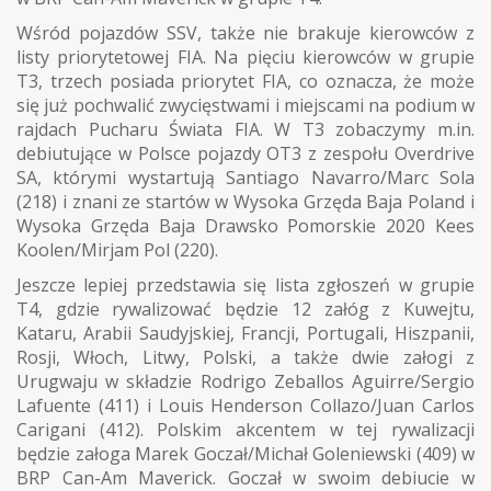
Wśród pojazdów SSV, także nie brakuje kierowców z
listy priorytetowej FIA. Na pięciu kierowców w grupie
T3, trzech posiada priorytet FIA, co oznacza, że może
się już pochwalić zwycięstwami i miejscami na podium w
rajdach Pucharu Świata FIA. W T3 zobaczymy m.in.
debiutujące w Polsce pojazdy OT3 z zespołu Overdrive
SA, którymi wystartują Santiago Navarro/Marc Sola
(218) i znani ze startów w Wysoka Grzęda Baja Poland i
Wysoka Grzęda Baja Drawsko Pomorskie 2020 Kees
Koolen/Mirjam Pol (220).
Jeszcze lepiej przedstawia się lista zgłoszeń w grupie
T4, gdzie rywalizować będzie 12 załóg z Kuwejtu,
Kataru, Arabii Saudyjskiej, Francji, Portugali, Hiszpanii,
Rosji, Włoch, Litwy, Polski, a także dwie załogi z
Urugwaju w składzie Rodrigo Zeballos Aguirre/Sergio
Lafuente (411) i Louis Henderson Collazo/Juan Carlos
Carigani (412). Polskim akcentem w tej rywalizacji
będzie załoga Marek Goczał/Michał Goleniewski (409) w
BRP Can-Am Maverick. Goczał w swoim debiucie w