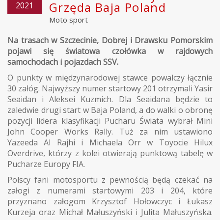
Grzęda Baja Poland
2021
Moto sport
Na trasach w Szczecinie, Dobrej i Drawsku Pomorskim
pojawi się światowa czołówka w rajdowych
samochodach i pojazdach SSV.
O punkty w międzynarodowej stawce powalczy łącznie
30 załóg. Najwyższy numer startowy 201 otrzymali Yasir
Seaidan i Aleksei Kuzmich. Dla Seaidana będzie to
zaledwie drugi start w Baja Poland, a do walki o obronę
pozycji lidera klasyfikacji Pucharu Świata wybrał Mini
John Cooper Works Rally. Tuż za nim ustawiono
Yazeeda Al Rajhi i Michaela Orr w Toyocie Hilux
Overdrive, którzy z kolei otwierają punktową tabelę w
Pucharze Europy FIA.
Polscy fani motosportu z pewnością będą czekać na
załogi z numerami startowymi 203 i 204, które
przyznano załogom Krzysztof Hołowczyc i Łukasz
Kurzeja oraz Michał Małuszyński i Julita Małuszyńska.